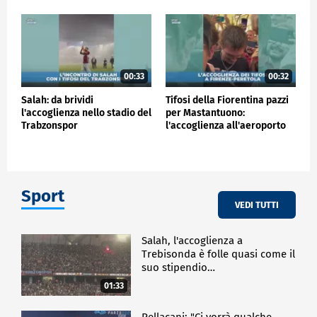
00:33
00:32
Salah: da brividi
Tifosi della Fiorentina pazzi
l'accoglienza nello stadio del
per Mastantuono:
Trabzonspor
l'accoglienza all'aeroporto
Sport
VEDI TUTTI
Salah, l'accoglienza a
Trebisonda è folle quasi come il
suo stipendio…
01:33
Pellacani: "Ci vorrà qualche