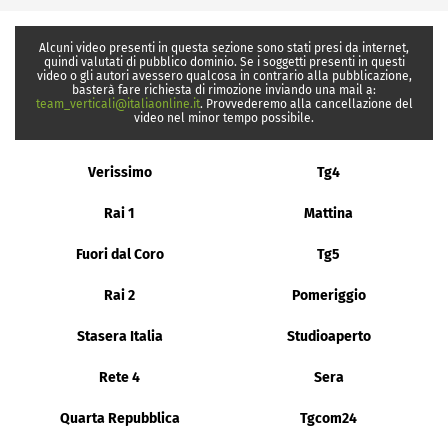
Alcuni video presenti in questa sezione sono stati presi da internet,
quindi valutati di pubblico dominio. Se i soggetti presenti in questi
video o gli autori avessero qualcosa in contrario alla pubblicazione,
basterà fare richiesta di rimozione inviando una mail a:
team_verticali@italiaonline.it
. Provvederemo alla cancellazione del
video nel minor tempo possibile.
Verissimo
Tg4
Rai 1
Mattina
Fuori dal Coro
Tg5
Rai 2
Pomeriggio
Stasera Italia
Studioaperto
Rete 4
Sera
Quarta Repubblica
Tgcom24