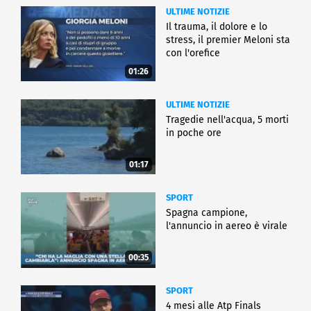
ULTIME NOTIZIE
Il trauma, il dolore e lo
stress, il premier Meloni sta
con l'orefice
01:26
ULTIME NOTIZIE
Tragedie nell'acqua, 5 morti
in poche ore
01:17
SPORT
Spagna campione,
l'annuncio in aereo è virale
00:35
SPORT
4 mesi alle Atp Finals