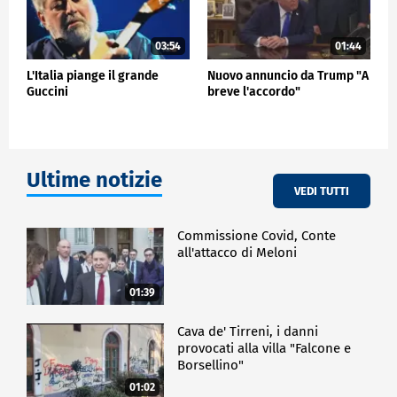
03:54
01:44
L'Italia piange il grande
Nuovo annuncio da Trump "A
Guccini
breve l'accordo"
Ultime notizie
VEDI TUTTI
Commissione Covid, Conte
all'attacco di Meloni
01:39
Cava de' Tirreni, i danni
provocati alla villa "Falcone e
Borsellino"
01:02