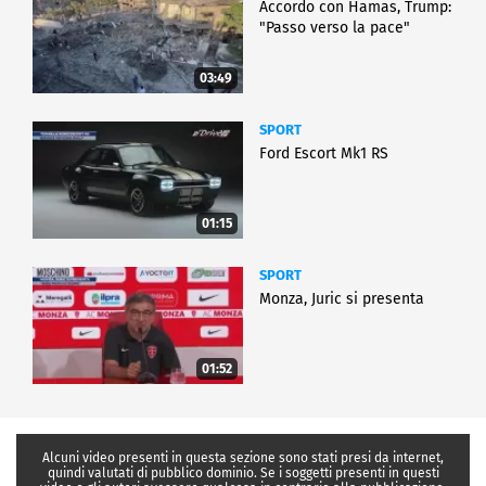
Accordo con Hamas, Trump:
"Passo verso la pace"
03:49
SPORT
Ford Escort Mk1 RS
01:15
SPORT
Monza, Juric si presenta
01:52
Alcuni video presenti in questa sezione sono stati presi da internet,
quindi valutati di pubblico dominio. Se i soggetti presenti in questi