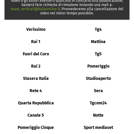
video o gli autori avessero qualcosa in contrario alla pubblicazione,
basterà fare richiesta di rimozione inviando una mail a:
team_verticali@italiaonline.it
. Provvederemo alla cancellazione del
video nel minor tempo possibile.
Verissimo
Tg4
Rai 1
Mattina
Fuori dal Coro
Tg5
Rai 2
Pomeriggio
Stasera Italia
Studioaperto
Rete 4
Sera
Quarta Repubblica
Tgcom24
Canale 5
Notte
Pomeriggio Cinque
Sport mediaset