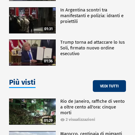
In Argentina scontri tra
manifestanti e polizia: idranti e
proiettili
01:31
Trump torna ad attaccare lo Ius
Soli, firmato nuovo ordine
esecutivo
01:36
Più visti
VEDI TUTTI
Rio de Janeiro, raffiche di vento
a oltre cento all'ora: cinque
morti
2 visualizzazioni
01:29
Marocco, centinaia di migranti