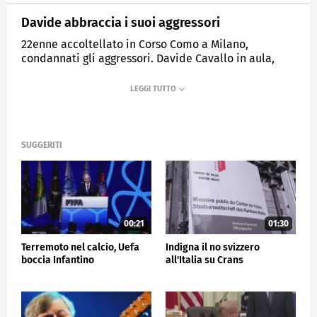
Davide abbraccia i suoi aggressori
22enne accoltellato in Corso Como a Milano,
condannati gli aggressori. Davide Cavallo in aula,
rimasto invalido: "Li perdono".
MEDIASET
TG5
SUGGERITI
00:21
01:30
Terremoto nel calcio, Uefa
Indigna il no svizzero
boccia Infantino
all'Italia su Crans