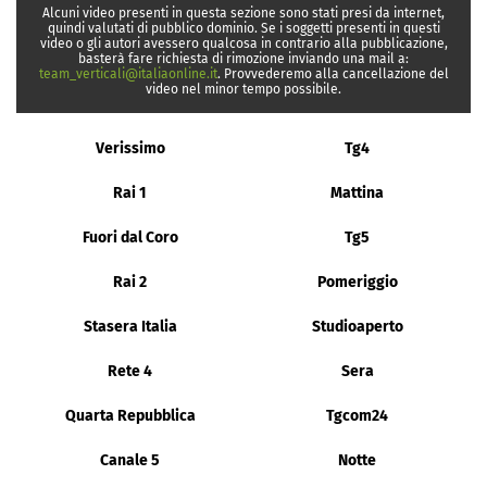
Alcuni video presenti in questa sezione sono stati presi da internet,
quindi valutati di pubblico dominio. Se i soggetti presenti in questi
video o gli autori avessero qualcosa in contrario alla pubblicazione,
basterà fare richiesta di rimozione inviando una mail a:
team_verticali@italiaonline.it
. Provvederemo alla cancellazione del
video nel minor tempo possibile.
Verissimo
Tg4
Rai 1
Mattina
Fuori dal Coro
Tg5
Rai 2
Pomeriggio
Stasera Italia
Studioaperto
Rete 4
Sera
Quarta Repubblica
Tgcom24
Canale 5
Notte