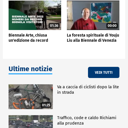
strumento si attiva autonomamente, dando vita a
una composizione che si rigenera nel tempo: un
riverbero emotivo che attraversa lo spazio e
richiama l'identità stessa di Venezia, città sospesa
tra visibile e sommerso, tra presenza e memoria.
01:36
00:00
L'opera si sviluppa inoltre come esperienza
Biennale Arte, chiusa
La foresta spirituale di Youju
interattiva: il pubblico è invitato a lasciare un
un'edizione da record
Liu alla Biennale di Venezia
proprio pensiero, che viene elaborato da un sistema
di intelligenza artificiale e tradotto in suono. A ogni
contributo corrisponde un'emozione, e a ogni
emozione uno dei micro-temi musicali registrati da
Dardust, che il pianoforte restituisce in tempo reale,
Ultime notizie
offrendo ai visitatori un'esperienza ogni volta
VEDI TUTTI
diversa e irripetibile generando.
Si rafforza così il concetto di "riverbero emotivo", in
Va a caccia di ciclisti dopo la lite
cui l'esperienza individuale si espande fino a
in strada
diventare performance collettiva e in continua
evoluzione. Venezia stessa si trasforma in un
01:25
organismo sonoro dinamico, mentre il visitatore
diventa parte attiva del processo creativo.
Traffico, code e caldo Richiami
"SommersiVo nasce dall'idea che alcuni suoni
alla prudenza