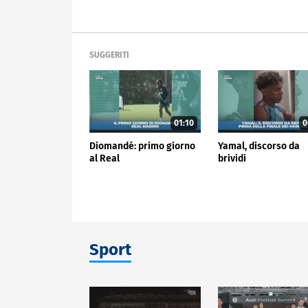
SUGGERITI
01:10
0
Diomandé: primo giorno
Yamal, discorso da
al Real
brividi
Sport