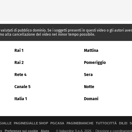
 valutati di pubblico dominio. Se i soggetti presenti in questi video o gli autori av
mo alla cancellazione del video nel minor tempo possibile.
Rai 1
Mattina
Rai 2
Pomeriggio
Rete 4
Sera
Canale 5
Notte
Italia 1
Domani
GIALLE
PAGINEGIALLE SHOP
PGCASA
PAGINEBIANCHE
TUTTOCITTÀ
DILEI
S
© Italiaonline S.p.A. 2026
Direzione e coordinamento 
cy
Preferenze sui cookie
Aiuto