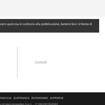
essero qualcosa in contrario alla pubblicazione, basterà fare richiesta di
Contatti
IVIAGGIA
QUIFINANZA
BUONISSIMO
SUPEREVA
di Libero Acquisition S.á r.l.
P. IVA 03970540963