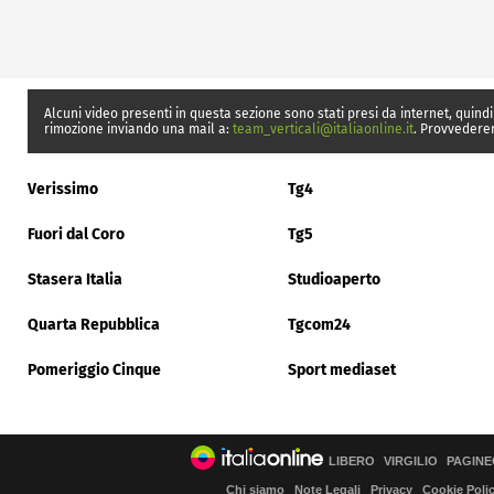
Alcuni video presenti in questa sezione sono stati presi da internet, quindi
rimozione inviando una mail a:
team_verticali@italiaonline.it
. Provvedere
Verissimo
Tg4
Fuori dal Coro
Tg5
Stasera Italia
Studioaperto
Quarta Repubblica
Tgcom24
Pomeriggio Cinque
Sport mediaset
LIBERO
VIRGILIO
PAGINE
Chi siamo
Note Legali
Privacy
Cookie Poli