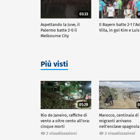
03:33
0
Aspettando la Juve, il
Il Bayern batte 2-1 l'A
Palermo batte 2-0 il
Villa, in gol Kim e Luis
Melbourne City
Più visti
01:29
0
Rio de Janeiro, raffiche di
Marocco, centinaia di
vento a oltre cento all'ora:
migranti arrivano
cinque morti
nell'enclave spagnola
Ceuta
2 visualizzazioni
2 visualizzazioni