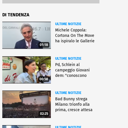
DI TENDENZA
ULTIME NOTIZIE
Michele Coppola:
Cortona On The Move
ha ispiralo le Gallerie
01:18
d'Italia
ULTIME NOTIZIE
Pd, Schlein al
campeggio Giovani
dem: "conoscono
00:58
priorità italiani"
ULTIME NOTIZIE
Bad Bunny strega
Milano: trionfo alla
prima, cresce attesa
02:25
per bis
ULTIME NOTIZIE