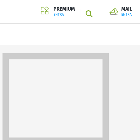
PREMIUM
MAIL
SEARCH
ENTRA
ENTRA
ENTRA