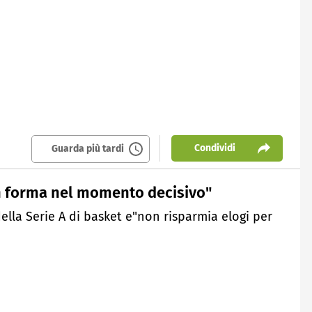
Condividi
Guarda più tardi
in forma nel momento decisivo"
lla Serie A di basket e"non risparmia elogi per