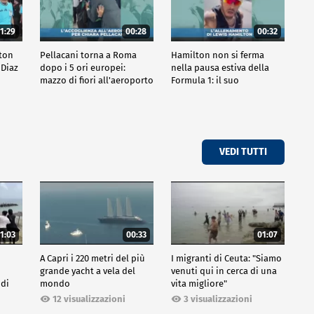
1:29
00:28
00:32
ston
Pellacani torna a Roma
Hamilton non si ferma
 Diaz
dopo i 5 ori europei:
nella pausa estiva della
mazzo di fiori all'aeroporto
Formula 1: il suo
allenamento
VEDI TUTTI
1:03
00:33
01:07
A Capri i 220 metri del più
I migranti di Ceuta: "Siamo
grande yacht a vela del
venuti qui in cerca di una
 di
mondo
vita migliore"
12 visualizzazioni
3 visualizzazioni