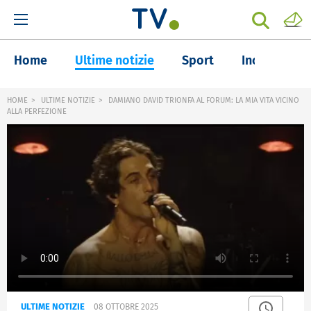
Home
Ultime notizie
Sport
Inchieste
HOME
ULTIME NOTIZIE
DAMIANO DAVID TRIONFA AL FORUM: LA MIA VITA VICINO
ALLA PERFEZIONE
ULTIME NOTIZIE
08 OTTOBRE 2025