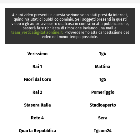
Alcuni video presenti in questa sezione sono stati presi da internet,
quindi valutati di pubblico dominio. Se i soggetti presenti in questi
video o gli autori avessero qualcosa in contrario alla pubblicazione,
basterà fare richiesta di rimozione inviando una mail a:
team_verticali@italiaonline.it
. Provvederemo alla cancellazione del
video nel minor tempo possibile.
Verissimo
Tg4
Rai 1
Mattina
Fuori dal Coro
Tg5
Rai 2
Pomeriggio
Stasera Italia
Studioaperto
Rete 4
Sera
Quarta Repubblica
Tgcom24