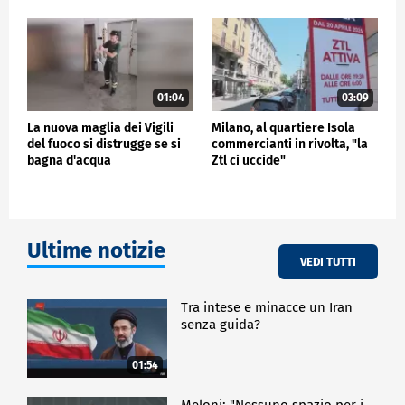
01:04
03:09
La nuova maglia dei Vigili
Milano, al quartiere Isola
del fuoco si distrugge se si
commercianti in rivolta, "la
bagna d'acqua
Ztl ci uccide"
Ultime notizie
VEDI TUTTI
Tra intese e minacce un Iran
senza guida?
01:54
Meloni: "Nessuno spazio per i