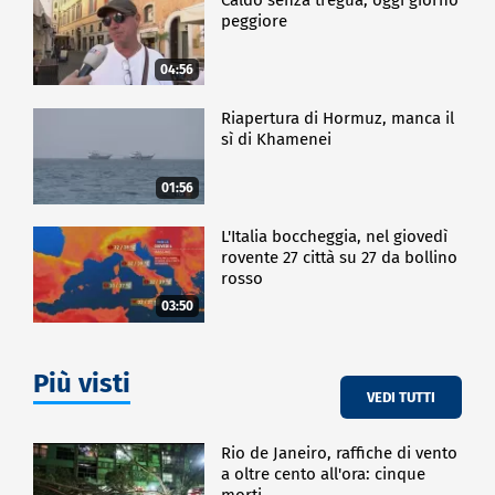
peggiore
04:56
Riapertura di Hormuz, manca il
sì di Khamenei
01:56
L'Italia boccheggia, nel giovedì
rovente 27 città su 27 da bollino
rosso
03:50
Più visti
VEDI TUTTI
Rio de Janeiro, raffiche di vento
a oltre cento all'ora: cinque