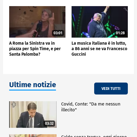
03:01
01:28
A Roma la Sinistra va in
La musica italiana è in lutto,
piazza per Spin Time, e per
a 86 anni se ne va Francesco
Santa Palomba?
Guccini
Ultime notizie
VEDI TUTTI
Covid, Conte: "Da me nessun
illecito"
03:32
Caldo senza tregua, oggi giorno