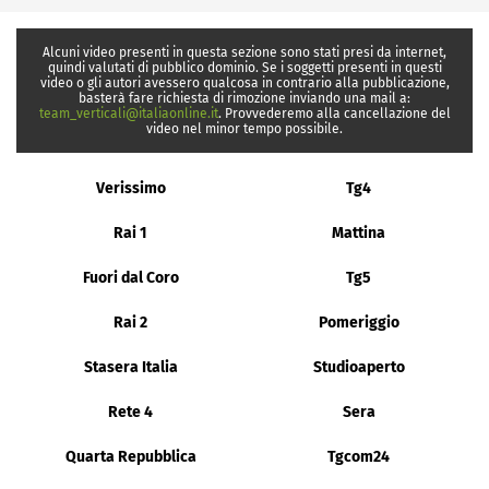
Alcuni video presenti in questa sezione sono stati presi da internet,
quindi valutati di pubblico dominio. Se i soggetti presenti in questi
video o gli autori avessero qualcosa in contrario alla pubblicazione,
basterà fare richiesta di rimozione inviando una mail a:
team_verticali@italiaonline.it
. Provvederemo alla cancellazione del
video nel minor tempo possibile.
Verissimo
Tg4
Rai 1
Mattina
Fuori dal Coro
Tg5
Rai 2
Pomeriggio
Stasera Italia
Studioaperto
Rete 4
Sera
Quarta Repubblica
Tgcom24