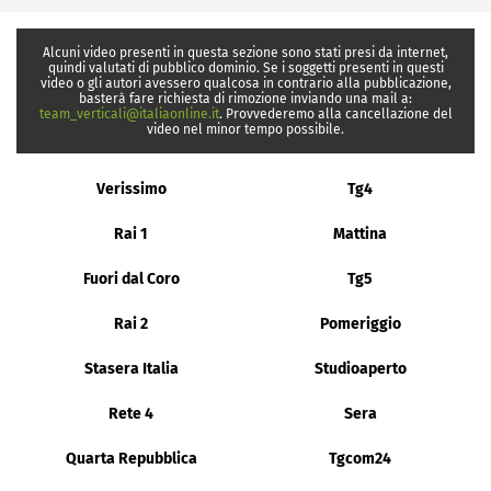
Alcuni video presenti in questa sezione sono stati presi da internet,
quindi valutati di pubblico dominio. Se i soggetti presenti in questi
video o gli autori avessero qualcosa in contrario alla pubblicazione,
basterà fare richiesta di rimozione inviando una mail a:
team_verticali@italiaonline.it
. Provvederemo alla cancellazione del
video nel minor tempo possibile.
Verissimo
Tg4
Rai 1
Mattina
Fuori dal Coro
Tg5
Rai 2
Pomeriggio
Stasera Italia
Studioaperto
Rete 4
Sera
Quarta Repubblica
Tgcom24