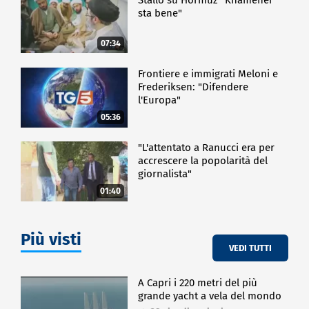
sta bene"
07:34
Frontiere e immigrati Meloni e
Frederiksen: "Difendere
l'Europa"
05:36
"L'attentato a Ranucci era per
accrescere la popolarità del
giornalista"
01:40
Più visti
VEDI TUTTI
A Capri i 220 metri del più
grande yacht a vela del mondo