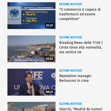
ULTIME NOTIZIE
"Il commercio è capace di
trasformarsi ed essere
competitivo"
01:31
ULTIME NOTIZIE
Breaking News delle 17.00 |
Ceuta torna alla normalità,
ora vertice Ue
02:03
ULTIME NOTIZIE
Reputation manager
Berlusconi in cima
00:21
ULTIME NOTIZIE
Sbarchi, "Madrid da numeri