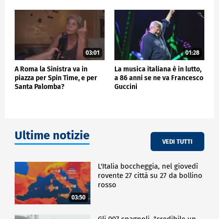
03:01
01:28
A Roma la Sinistra va in
La musica italiana è in lutto,
piazza per Spin Time, e per
a 86 anni se ne va Francesco
Santa Palomba?
Guccini
Ultime notizie
VEDI TUTTI
L'Italia boccheggia, nel giovedì
rovente 27 città su 27 da bollino
rosso
03:50
Gli 007 spagnoli, "credibile un