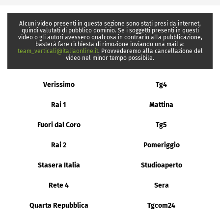
Alcuni video presenti in questa sezione sono stati presi da internet,
quindi valutati di pubblico dominio. Se i soggetti presenti in questi
video o gli autori avessero qualcosa in contrario alla pubblicazione,
basterà fare richiesta di rimozione inviando una mail a:
team_verticali@italiaonline.it
. Provvederemo alla cancellazione del
video nel minor tempo possibile.
Verissimo
Tg4
Rai 1
Mattina
Fuori dal Coro
Tg5
Rai 2
Pomeriggio
Stasera Italia
Studioaperto
Rete 4
Sera
Quarta Repubblica
Tgcom24