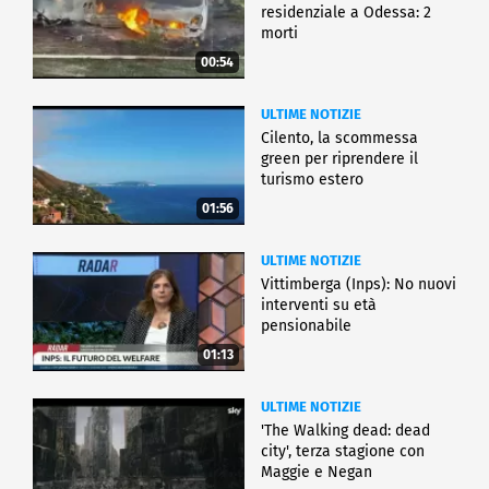
residenziale a Odessa: 2
morti
00:54
ULTIME NOTIZIE
Cilento, la scommessa
green per riprendere il
turismo estero
01:56
ULTIME NOTIZIE
Vittimberga (Inps): No nuovi
interventi su età
pensionabile
01:13
ULTIME NOTIZIE
'The Walking dead: dead
city', terza stagione con
Maggie e Negan