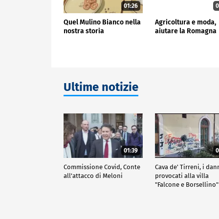
01:26
0
Quel Mulino Bianco nella
Agricoltura e moda,
nostra storia
aiutare la Romagna
Ultime notizie
01:39
0
Commissione Covid, Conte
Cava de' Tirreni, i dan
all'attacco di Meloni
provocati alla villa
"Falcone e Borsellino"