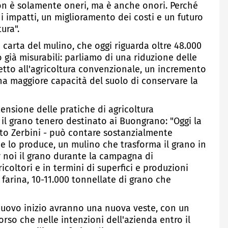
non è solamente oneri, ma è anche onori. Perché
i impatti, un miglioramento dei costi e un futuro
ura".
a carta del mulino, che oggi riguarda oltre 48.000
no già misurabili: parliamo di una riduzione delle
etto all'agricoltura convenzionale, un incremento
una maggiore capacità del suolo di conservare la
tensione delle pratiche di agricoltura
 il grano tenero destinato ai Buongrano: "Oggi la
to Zerbini - può contare sostanzialmente
che lo produce, un mulino che trasforma il grano in
r noi il grano durante la campagna di
coltori e in termini di superfici e produzioni
i farina, 10-11.000 tonnellate di grano che
nuovo inizio avranno una nuova veste, con un
orso che nelle intenzioni dell'azienda entro il