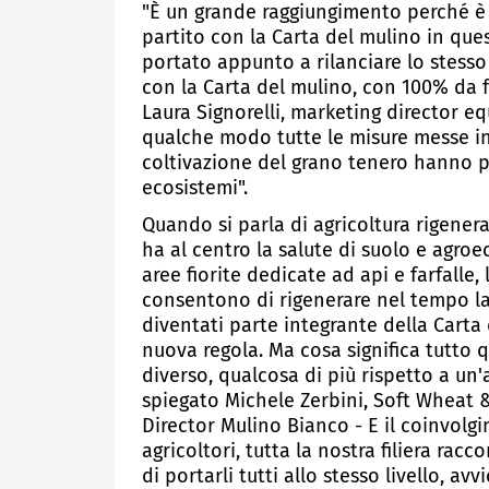
"È un grande raggiungimento perché è e
partito con la Carta del mulino in que
portato appunto a rilanciare lo stesso
con la Carta del mulino, con 100% da fa
Laura Signorelli, marketing director eq
qualche modo tutte le misure messe in 
coltivazione del grano tenero hanno p
ecosistemi".
Quando si parla di agricoltura rigenera
ha al centro la salute di suolo e agroec
aree fiorite dedicate ad api e farfalle, 
consentono di rigenerare nel tempo la f
diventati parte integrante della Carta
nuova regola. Ma cosa significa tutto qu
diverso, qualcosa di più rispetto a un'
spiegato Michele Zerbini, Soft Wheat & 
Director Mulino Bianco - E il coinvolgim
agricoltori, tutta la nostra filiera racc
di portarli tutti allo stesso livello, avv