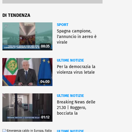
DI TENDENZA
SPORT
Spagna campione,
l'annuncio in aereo è
virale
00:35
ULTIME NOTIZIE
Per la democrazia la
violenza virus letale
04:00
ULTIME NOTIZIE
Breaking News delle
21.30 | Roggero,
bocciata la
01:12
sospensione della pena
ULTIME NOTIZIE