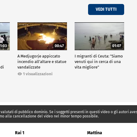
VEDI TUTTI
1:03
00:47
01:07
A Medjugorje appiccato
I migranti di Ceuta: "Siamo
incendio all'altare e statue
venuti qui in cerca di una
 di
vandalizzate
vita migliore"
1 visualizzazioni
 valutati di pubblico dominio. Se i soggetti presenti in questi video o gli autori av
mo alla cancellazione del video nel minor tempo possibile.
Rai 1
Mattina