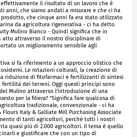
ffettivamente il risultato di un lavoro che è
sti anni, che siamo andati a misurare e che ci ha
 prodotto, che cinque anni fa era stato utilizzato
rina da agricoltura rigenerativa - ci ha detto
uity Mulino Bianco - Quindi significa che in
atto attraverso il nostro disciplinare di
ortato un miglioramento sensibile agli
tiva si fa riferimento a un approccio olistico che
osistemi. Le rotazioni colturali, la creazione di
la riduzione di fitofarmaci e fertilizzanti di sintesi
ertilità dei terreni. Oggi questi principi sono
 del Mulino attraverso l'introduzione di una
esto per la filiera? "Significa fare qualcosa di
agricoltura tradizionale, convenzionale - ci ha
Flours Italy & Galliate Mill Purchasing Associate
ento di tanti agricoltori, perché tutti i nostri
onta quasi più di 2.000 agricoltori. Il tema è quello
icinarli e giustificare che con un tipo di