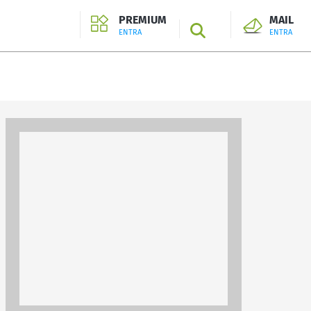
PREMIUM
MAIL
SEARCH
ENTRA
ENTRA
ENTRA