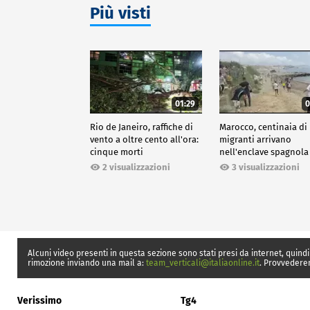
Più visti
01:29
0
Rio de Janeiro, raffiche di
Marocco, centinaia di
vento a oltre cento all'ora:
migranti arrivano
cinque morti
nell'enclave spagnola
Ceuta
2 visualizzazioni
3 visualizzazioni
Alcuni video presenti in questa sezione sono stati presi da internet, quindi
rimozione inviando una mail a:
team_verticali@italiaonline.it
. Provvedere
Verissimo
Tg4