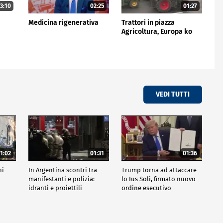
3:10
02:25
01:27
Medicina rigenerativa
Trattori in piazza
Agricoltura, Europa ko
VEDI TUTTI
1:02
01:31
01:36
ni
In Argentina scontri tra
Trump torna ad attaccare
manifestanti e polizia:
lo Ius Soli, firmato nuovo
idranti e proiettili
ordine esecutivo