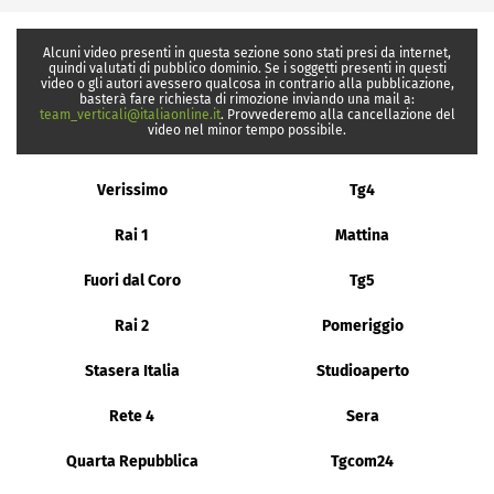
Alcuni video presenti in questa sezione sono stati presi da internet,
quindi valutati di pubblico dominio. Se i soggetti presenti in questi
video o gli autori avessero qualcosa in contrario alla pubblicazione,
basterà fare richiesta di rimozione inviando una mail a:
team_verticali@italiaonline.it
. Provvederemo alla cancellazione del
video nel minor tempo possibile.
Verissimo
Tg4
Rai 1
Mattina
Fuori dal Coro
Tg5
Rai 2
Pomeriggio
Stasera Italia
Studioaperto
Rete 4
Sera
Quarta Repubblica
Tgcom24