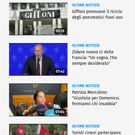
ULTIME NOTIZIE
Giffoni promuove il riciclo
degli pneumatici fuori uso
03:19
ULTIME NOTIZIE
Zidane nuovo ct della
Francia: "Un sogno, l'ho
sempre desiderato"
01:42
ULTIME NOTIZIE
Patrizia Mercolino:
"Giustizia per Domenico,
fermiamo chi insabbia"
01:04
ULTIME NOTIZIE
Turisti cinesi partecipano