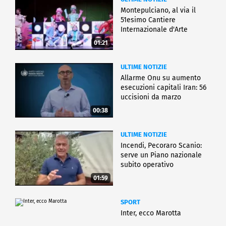
Montepulciano, al via il
51esimo Cantiere
Internazionale d'Arte
01:21
ULTIME NOTIZIE
Allarme Onu su aumento
esecuzioni capitali Iran: 56
uccisioni da marzo
00:38
ULTIME NOTIZIE
Incendi, Pecoraro Scanio:
serve un Piano nazionale
subito operativo
01:59
SPORT
Inter, ecco Marotta