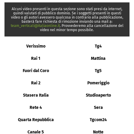
Alcuni video presenti in questa sezione sono stati presi da internet,
quindi valutati di pubblico dominio. Se i soggetti presenti in questi
video o gli autori avessero qualcosa in contrario alla pubblicazione,
basterà fare richiesta di rimozione inviando una mail a:
team_verticali@italiaonline.it
. Provvederemo alla cancellazione del
video nel minor tempo possibile.
Verissimo
Tg4
Rai 1
Mattina
Fuori dal Coro
Tg5
Rai 2
Pomeriggio
Stasera Italia
Studioaperto
Rete 4
Sera
Quarta Repubblica
Tgcom24
Canale 5
Notte