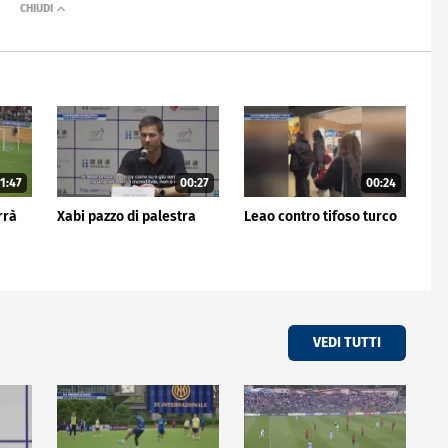
1:47
00:27
00:24
rrà
Xabi pazzo di palestra
Leao contro tifoso turco
VEDI TUTTI