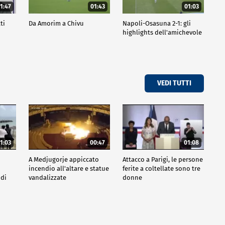
1:47
01:43
01:03
ti
Da Amorim a Chivu
Napoli-Osasuna 2-1: gli
highlights dell'amichevole
VEDI TUTTI
1:03
00:47
01:08
A Medjugorje appiccato
Attacco a Parigi, le persone
incendio all'altare e statue
ferite a coltellate sono tre
 di
vandalizzate
donne