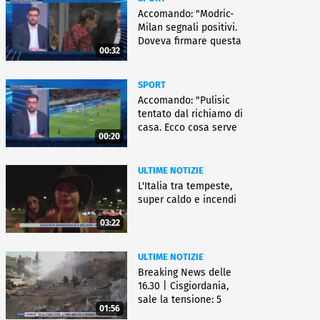
Accomando: "Modric-
Milan segnali positivi.
Doveva firmare questa
00:32
settimana, ma..."
SPORT
Accomando: "Pulisic
tentato dal richiamo di
casa. Ecco cosa serve
00:20
per partire"
ULTIME NOTIZIE
L'Italia tra tempeste,
super caldo e incendi
03:22
ULTIME NOTIZIE
Breaking News delle
16.30 | Cisgiordania,
sale la tensione: 5
01:56
vittime