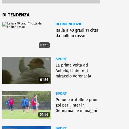
DI TENDENZA
ULTIME NOTIZIE
Italia a 40 gradi 11 città
da bollino rosso
02:15
SPORT
La prima volta ad
Anfield, l'Inter e il
miracolo Verona: la
01:36
carriera di Bagnoli
SPORT
Prime partitelle e primi
gol per l'Inter in
Germania: le immagini
01:46
SPORT