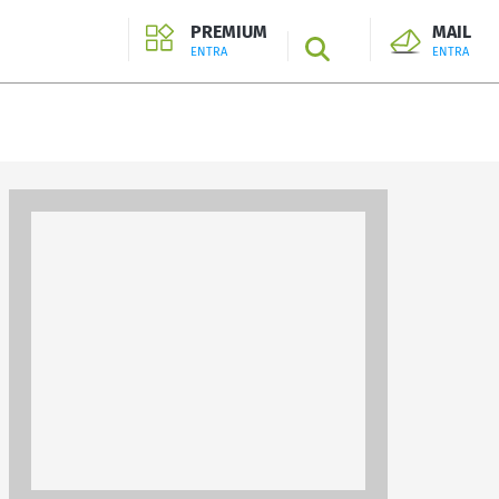
PREMIUM
MAIL
SEARCH
ENTRA
ENTRA
ENTRA