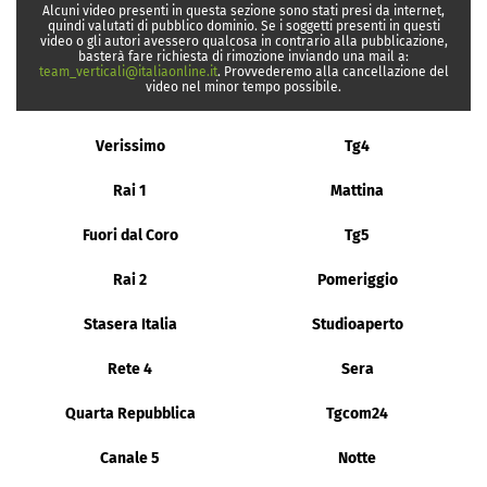
Alcuni video presenti in questa sezione sono stati presi da internet,
quindi valutati di pubblico dominio. Se i soggetti presenti in questi
video o gli autori avessero qualcosa in contrario alla pubblicazione,
basterà fare richiesta di rimozione inviando una mail a:
team_verticali@italiaonline.it
. Provvederemo alla cancellazione del
video nel minor tempo possibile.
Verissimo
Tg4
Rai 1
Mattina
Fuori dal Coro
Tg5
Rai 2
Pomeriggio
Stasera Italia
Studioaperto
Rete 4
Sera
Quarta Repubblica
Tgcom24
Canale 5
Notte