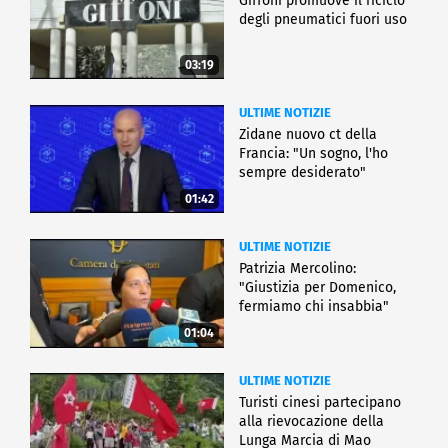
Giffoni promuove il riciclo
degli pneumatici fuori uso
03:19
ULTIME NOTIZIE
Zidane nuovo ct della
Francia: "Un sogno, l'ho
sempre desiderato"
01:42
ULTIME NOTIZIE
Patrizia Mercolino:
"Giustizia per Domenico,
fermiamo chi insabbia"
01:04
ULTIME NOTIZIE
Turisti cinesi partecipano
alla rievocazione della
Lunga Marcia di Mao