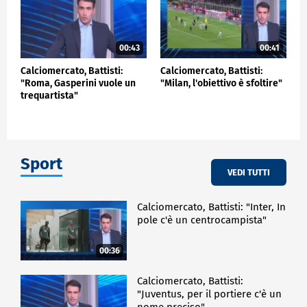
00:43
00:41
Calciomercato, Battisti:
Calciomercato, Battisti:
"Roma, Gasperini vuole un
"Milan, l'obiettivo è sfoltire"
trequartista"
Sport
VEDI TUTTI
Calciomercato, Battisti: "Inter, In
pole c'è un centrocampista"
00:36
Calciomercato, Battisti:
"Juventus, per il portiere c'è un
nome preciso"