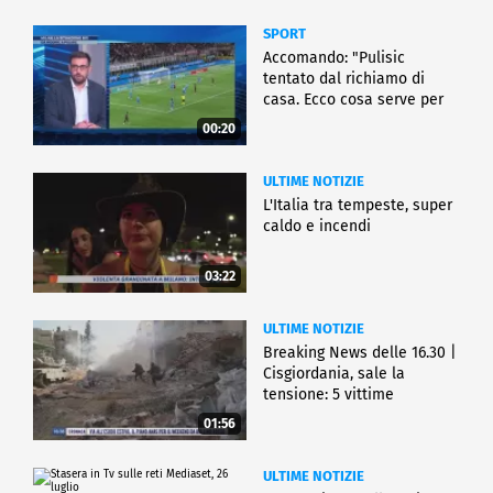
SPORT
Accomando: "Pulisic
tentato dal richiamo di
casa. Ecco cosa serve per
partire"
00:20
ULTIME NOTIZIE
L'Italia tra tempeste, super
caldo e incendi
03:22
ULTIME NOTIZIE
Breaking News delle 16.30 |
Cisgiordania, sale la
tensione: 5 vittime
01:56
ULTIME NOTIZIE