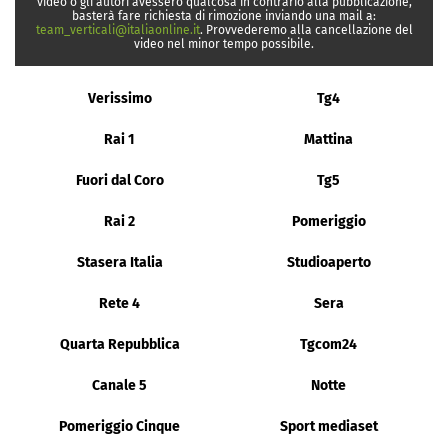
video o gli autori avessero qualcosa in contrario alla pubblicazione,
basterà fare richiesta di rimozione inviando una mail a:
team_verticali@italiaonline.it
. Provvederemo alla cancellazione del
video nel minor tempo possibile.
Verissimo
Tg4
Rai 1
Mattina
Fuori dal Coro
Tg5
Rai 2
Pomeriggio
Stasera Italia
Studioaperto
Rete 4
Sera
Quarta Repubblica
Tgcom24
Canale 5
Notte
Pomeriggio Cinque
Sport mediaset