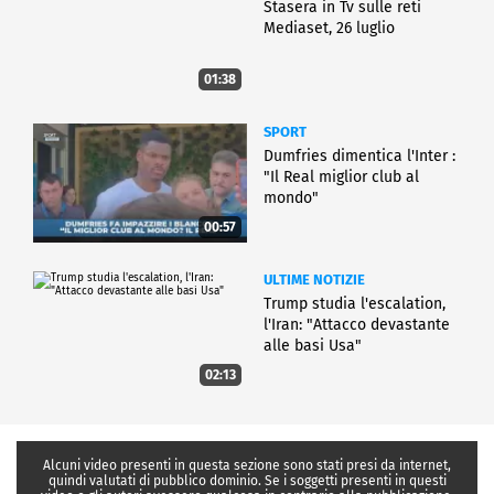
Stasera in Tv sulle reti
Mediaset, 26 luglio
01:38
SPORT
Dumfries dimentica l'Inter :
"Il Real miglior club al
mondo"
00:57
ULTIME NOTIZIE
Trump studia l'escalation,
l'Iran: "Attacco devastante
alle basi Usa"
02:13
Alcuni video presenti in questa sezione sono stati presi da internet,
quindi valutati di pubblico dominio. Se i soggetti presenti in questi