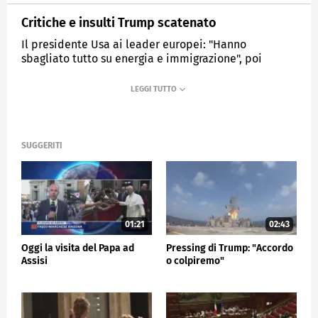
Critiche e insulti Trump scatenato
Il presidente Usa ai leader europei: "Hanno
sbagliato tutto su energia e immigrazione", poi
l'affondo su Meloni: "Mi ha fatto pena"
MEDIASET
TG5
SUGGERITI
01:21
02:43
Oggi la visita del Papa ad
Pressing di Trump: "Accordo
Assisi
o colpiremo"