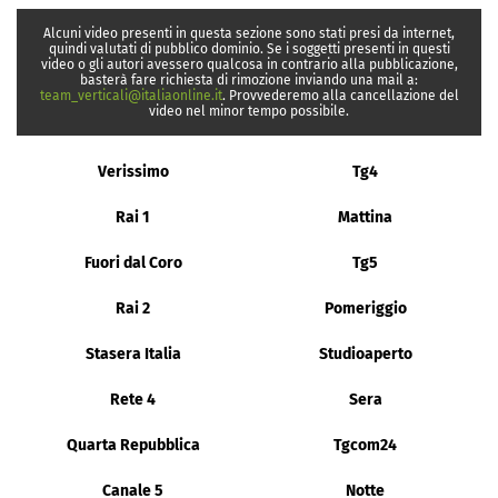
Alcuni video presenti in questa sezione sono stati presi da internet,
quindi valutati di pubblico dominio. Se i soggetti presenti in questi
video o gli autori avessero qualcosa in contrario alla pubblicazione,
basterà fare richiesta di rimozione inviando una mail a:
team_verticali@italiaonline.it
. Provvederemo alla cancellazione del
video nel minor tempo possibile.
Verissimo
Tg4
Rai 1
Mattina
Fuori dal Coro
Tg5
Rai 2
Pomeriggio
Stasera Italia
Studioaperto
Rete 4
Sera
Quarta Repubblica
Tgcom24
Canale 5
Notte