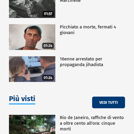
Marcinelle
CRONACA
01:57
Picchiato a morte, fermati 4
giovani
01:24
16enne arrestato per
propaganda jihadista
01:24
Più visti
VEDI TUTTI
Rio de Janeiro, raffiche di vento
a oltre cento all'ora: cinque
morti