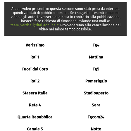
Alcuni video presenti in questa sezione sono stati presi da internet,
quindi valutati di pubblico dominio. Se i soggetti presenti in questi
video o gli autori avessero qualcosa in contrario alla pubblicazione,
basterà fare richiesta di rimozione inviando una mail a:
team_verticali@italiaonline.it
. Provvederemo alla cancellazione del
video nel minor tempo possibile.
Verissimo
Tg4
Rai 1
Mattina
Fuori dal Coro
Tg5
Rai 2
Pomeriggio
Stasera Italia
Studioaperto
Rete 4
Sera
Quarta Repubblica
Tgcom24
Canale 5
Notte