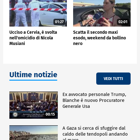
01:27
02:01
Ucciso a Cervia, è svolta
Scatta il secondo maxi
nell'omicidio di Nicola
esodo, weekend da bollino
Musiani
nero
Ultime notizie
VEDI TUTTI
Ex avvocato personale Trump,
Blanche è nuovo Procuratore
Generale Usa
00:15
A Gaza si cerca di sfuggire dal
caldo delle tendopoli andando
al mare