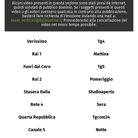
Alcuni video presenti in questa sezione sono stati presi da internet,
quindi valutati di pubblico dominio. Se i soggetti presenti in questi
video o gli autori avessero qualcosa in contrario alla pubblicazione,
basterà fare richiesta di rimozione inviando una mail a:
team_verticali@italiaonline.it
. Provvederemo alla cancellazione del
video nel minor tempo possibile.
Verissimo
Tg4
Rai 1
Mattina
Fuori dal Coro
Tg5
Rai 2
Pomeriggio
Stasera Italia
Studioaperto
Rete 4
Sera
Quarta Repubblica
Tgcom24
Canale 5
Notte