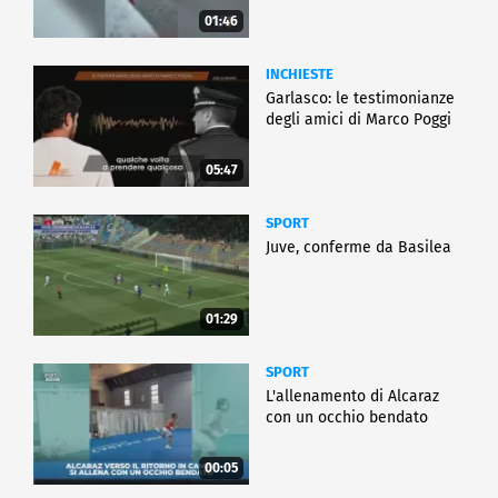
01:46
INCHIESTE
Garlasco: le testimonianze
degli amici di Marco Poggi
05:47
SPORT
Juve, conferme da Basilea
01:29
SPORT
L'allenamento di Alcaraz
con un occhio bendato
00:05