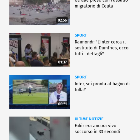
Ue alle prese con l'assalto
migratorio di Ceuta
02:56
SPORT
Raimondi: "L'Inter cerca il
sostituto di Dumfries, ecco
tutti i dettagli"
01:37
SPORT
Inter, sei pronta al bagno di
folla?
00:51
ULTIME NOTIZIE
Fakir era ancora vivo
soccorso in 33 secondi