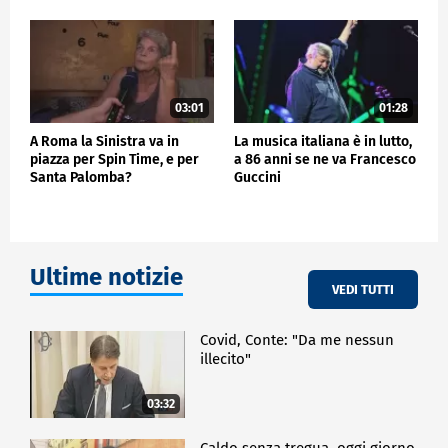
03:01
01:28
A Roma la Sinistra va in
La musica italiana è in lutto,
piazza per Spin Time, e per
a 86 anni se ne va Francesco
Santa Palomba?
Guccini
Ultime notizie
VEDI TUTTI
Covid, Conte: "Da me nessun
illecito"
03:32
Caldo senza tregua, oggi giorno