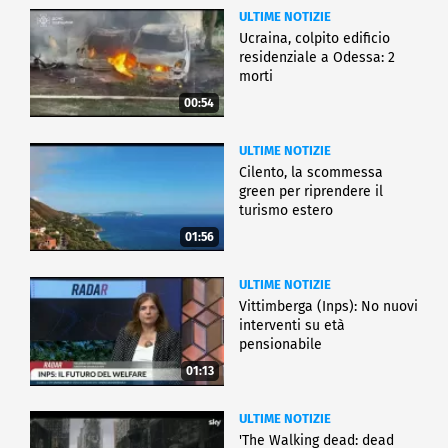
ULTIME NOTIZIE
Ucraina, colpito edificio
residenziale a Odessa: 2
morti
00:54
ULTIME NOTIZIE
Cilento, la scommessa
green per riprendere il
turismo estero
01:56
ULTIME NOTIZIE
Vittimberga (Inps): No nuovi
interventi su età
pensionabile
01:13
ULTIME NOTIZIE
'The Walking dead: dead