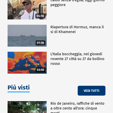
peggiore
04:56
Riapertura di Hormuz, manca il
sì di Khamenei
01:56
L'Italia boccheggia, nel giovedì
rovente 27 città su 27 da bollino
rosso
03:50
Più visti
VEDI TUTTI
Rio de Janeiro, raffiche di vento
a oltre cento all'ora: cinque