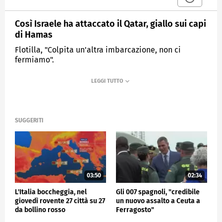
Così Israele ha attaccato il Qatar, giallo sui capi
di Hamas
Flotilla, "Colpita un'altra imbarcazione, non ci
fermiamo".
MEDIASET
TG4
SUGGERITI
03:50
02:34
L'Italia boccheggia, nel
Gli 007 spagnoli, "credibile
giovedì rovente 27 città su 27
un nuovo assalto a Ceuta a
da bollino rosso
Ferragosto"