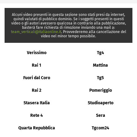
Alcuni video presenti in questa sezione sono stati presi da internet,
quindi valutati di pubblico dominio. Se i soggetti presenti in questi
video o gli autori avessero qualcosa in contrario alla pubblicazione,
basterà fare richiesta di rimozione inviando una mail a:
team_verticali@italiaonline.it
. Provvederemo alla cancellazione del
video nel minor tempo possibile.
Verissimo
Tg4
Rai 1
Mattina
Fuori dal Coro
Tg5
Rai 2
Pomeriggio
Stasera Italia
Studioaperto
Rete 4
Sera
Quarta Repubblica
Tgcom24