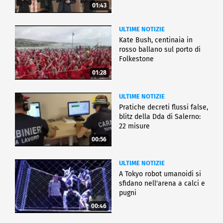
01:43
ULTIME NOTIZIE
Kate Bush, centinaia in
rosso ballano sul porto di
Folkestone
01:28
ULTIME NOTIZIE
Pratiche decreti flussi false,
blitz della Dda di Salerno:
22 misure
00:56
ULTIME NOTIZIE
A Tokyo robot umanoidi si
sfidano nell'arena a calci e
pugni
00:46