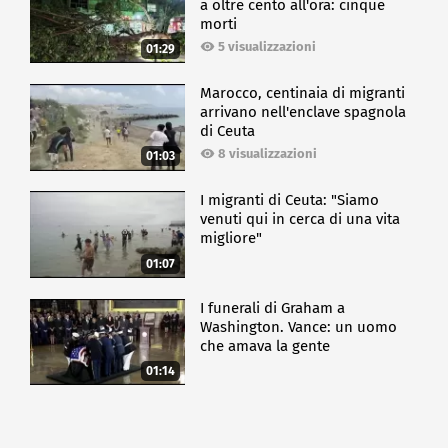
a oltre cento all'ora: cinque
morti
5 visualizzazioni
01:29
Marocco, centinaia di migranti
arrivano nell'enclave spagnola
di Ceuta
8 visualizzazioni
01:03
I migranti di Ceuta: "Siamo
venuti qui in cerca di una vita
migliore"
01:07
I funerali di Graham a
Washington. Vance: un uomo
che amava la gente
01:14