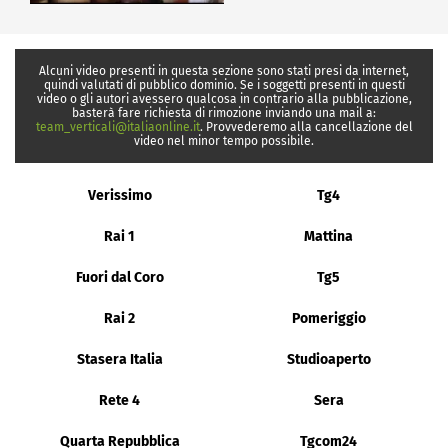
Alcuni video presenti in questa sezione sono stati presi da internet,
quindi valutati di pubblico dominio. Se i soggetti presenti in questi
video o gli autori avessero qualcosa in contrario alla pubblicazione,
basterà fare richiesta di rimozione inviando una mail a:
team_verticali@italiaonline.it
. Provvederemo alla cancellazione del
video nel minor tempo possibile.
Verissimo
Tg4
Rai 1
Mattina
Fuori dal Coro
Tg5
Rai 2
Pomeriggio
Stasera Italia
Studioaperto
Rete 4
Sera
Quarta Repubblica
Tgcom24