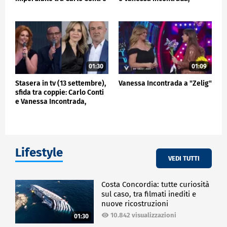
Vanessa Incont
contro Gianluigi N
01:30
01:09
Stasera in tv (13 settembre),
Vanessa Incontrada a "Zelig"
sfida tra coppie: Carlo Conti
e Vanessa Incontrada,
contro Gianluigi Nuzzi e
Alessandra Viero
Lifestyle
VEDI TUTTI
Costa Concordia: tutte curiosità
sul caso, tra filmati inediti e
nuove ricostruzioni
10.842 visualizzazioni
01:30