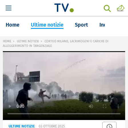
Home
Ultime notizie
Sport
Inchieste
HOME
ULTIME NOTIZIE
CORTEO MILANO, LACRIMOGENI E CARICHE DI
ALLEGGERIMENTO IN TANGENZIALE
ULTIME NOTIZIE
03 OTTOBRE 2025