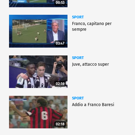
00:53
SPORT
Franco, capitano per
sempre
03:47
SPORT
Juve, attacco super
02:16
SPORT
Addio a Franco Baresi
02:18