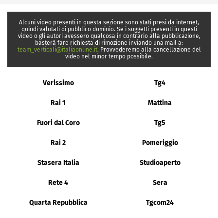
Alcuni video presenti in questa sezione sono stati presi da internet,
quindi valutati di pubblico dominio. Se i soggetti presenti in questi
video o gli autori avessero qualcosa in contrario alla pubblicazione,
basterà fare richiesta di rimozione inviando una mail a:
team_verticali@italiaonline.it
. Provvederemo alla cancellazione del
video nel minor tempo possibile.
Verissimo
Tg4
Rai 1
Mattina
Fuori dal Coro
Tg5
Rai 2
Pomeriggio
Stasera Italia
Studioaperto
Rete 4
Sera
Quarta Repubblica
Tgcom24