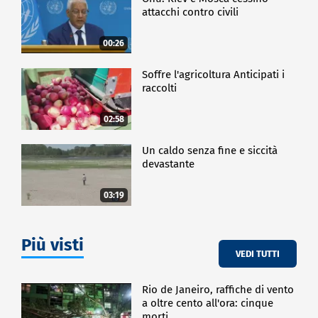
attacchi contro civili
00:26
Soffre l'agricoltura Anticipati i
raccolti
02:58
Un caldo senza fine e siccità
devastante
03:19
Più visti
VEDI TUTTI
Rio de Janeiro, raffiche di vento
a oltre cento all'ora: cinque
morti