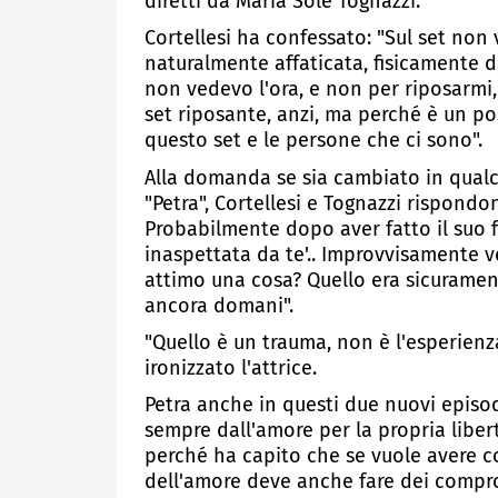
diretti da Maria Sole Tognazzi.
Cortellesi ha confessato: "Sul set non 
naturalmente affaticata, fisicamente d
non vedevo l'ora, e non per riposarmi, 
set riposante, anzi, ma perché è un po
questo set e le persone che ci sono".
Alla domanda se sia cambiato in qualch
"Petra", Cortellesi e Tognazzi rispond
Probabilmente dopo aver fatto il suo fil
inaspettata da te'.. Improvvisamente v
attimo una cosa? Quello era sicuramen
ancora domani".
"Quello è un trauma, non è l'esperien
ironizzato l'attrice.
Petra anche in questi due nuovi episod
sempre dall'amore per la propria libert
perché ha capito che se vuole avere co
dell'amore deve anche fare dei comprom