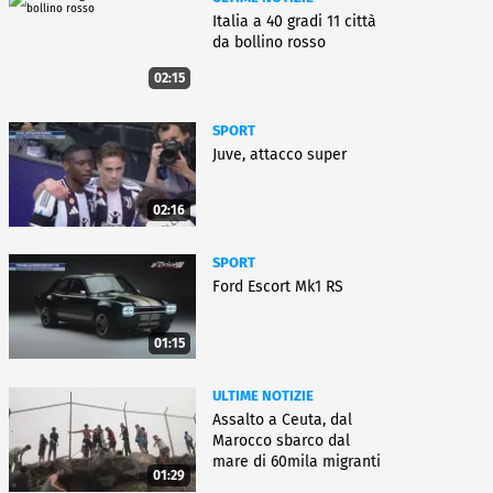
Italia a 40 gradi 11 città
da bollino rosso
02:15
SPORT
Juve, attacco super
02:16
SPORT
Ford Escort Mk1 RS
01:15
ULTIME NOTIZIE
Assalto a Ceuta, dal
Marocco sbarco dal
mare di 60mila migranti
01:29