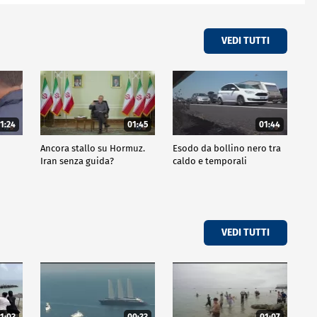
VEDI TUTTI
1:24
01:45
01:44
Ancora stallo su Hormuz.
Esodo da bollino nero tra
Iran senza guida?
caldo e temporali
VEDI TUTTI
1:03
00:33
01:07