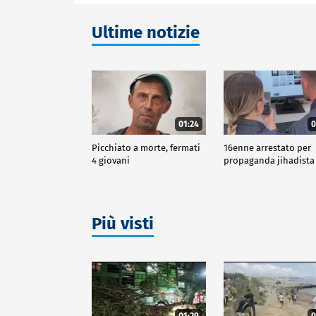
Ultime notizie
01:24
0
Picchiato a morte, fermati
16enne arrestato per
4 giovani
propaganda jihadista
Più visti
01:29
0