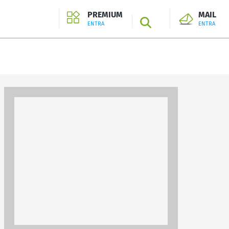
PREMIUM
MAIL
SEARCH
ENTRA
ENTRA
ENTRA