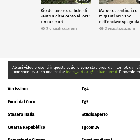
Rio de Janeiro, raffiche di
Marocco, centinaia di
vento a oltre cento all'ora:
migranti arrivano
cinque morti
nell'enclave spagnola
Ceuta
2 visualizzazioni
2 visualizzazioni
Alcuni video presenti in questa sezione sono stati presi da internet, quindi
rimozione inviando una mail a:
team_verticali@italiaonline.it
. Provvedere
Verissimo
Tg4
Fuori dal Coro
Tg5
Stasera Italia
Studioaperto
Quarta Repubblica
Tgcom24