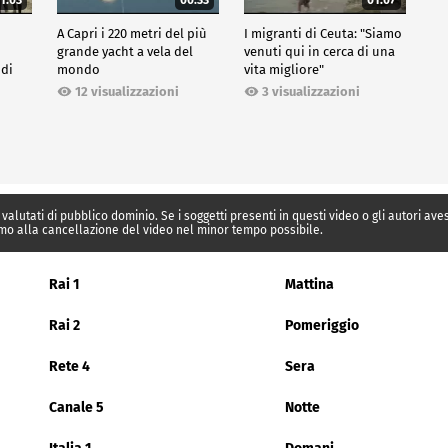
A Capri i 220 metri del più
I migranti di Ceuta: "Siamo
grande yacht a vela del
venuti qui in cerca di una
 di
mondo
vita migliore"
12 visualizzazioni
3 visualizzazioni
 valutati di pubblico dominio. Se i soggetti presenti in questi video o gli autori av
mo alla cancellazione del video nel minor tempo possibile.
Rai 1
Mattina
Rai 2
Pomeriggio
Rete 4
Sera
Canale 5
Notte