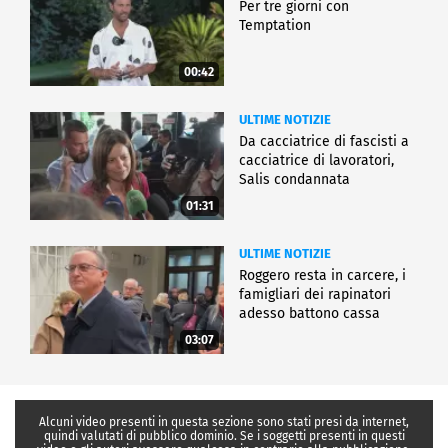
Per tre giorni con
Temptation
00:42
ULTIME NOTIZIE
Da cacciatrice di fascisti a
cacciatrice di lavoratori,
Salis condannata
01:31
ULTIME NOTIZIE
Roggero resta in carcere, i
famigliari dei rapinatori
adesso battono cassa
03:07
Alcuni video presenti in questa sezione sono stati presi da internet,
quindi valutati di pubblico dominio. Se i soggetti presenti in questi