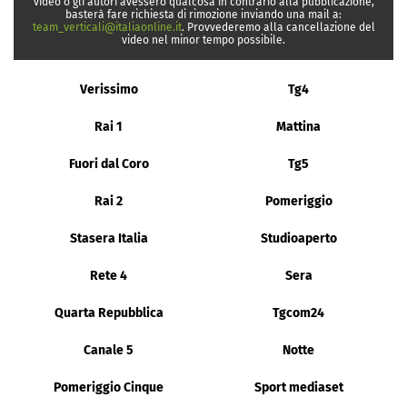
video o gli autori avessero qualcosa in contrario alla pubblicazione,
basterà fare richiesta di rimozione inviando una mail a:
team_verticali@italiaonline.it
. Provvederemo alla cancellazione del
video nel minor tempo possibile.
Verissimo
Tg4
Rai 1
Mattina
Fuori dal Coro
Tg5
Rai 2
Pomeriggio
Stasera Italia
Studioaperto
Rete 4
Sera
Quarta Repubblica
Tgcom24
Canale 5
Notte
Pomeriggio Cinque
Sport mediaset