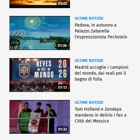
03:23
ULTIME NOTIZIE
Padova, in autunno a
Palazzo Zabarella
l'espressionista Pechstein
01:36
ULTIME NOTIZIE
Madrid accoglie i campioni
del mondo, dai reali poi il
bagno di folla
01:13
ULTIME NOTIZIE
Tom Holland e Zendaya
mandano in delirio i fan a
Città del Messico
01:32