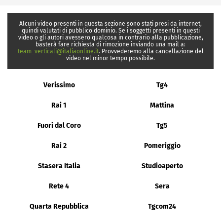
Alcuni video presenti in questa sezione sono stati presi da internet,
quindi valutati di pubblico dominio. Se i soggetti presenti in questi
video o gli autori avessero qualcosa in contrario alla pubblicazione,
basterà fare richiesta di rimozione inviando una mail a:
team_verticali@italiaonline.it
. Provvederemo alla cancellazione del
video nel minor tempo possibile.
Verissimo
Tg4
Rai 1
Mattina
Fuori dal Coro
Tg5
Rai 2
Pomeriggio
Stasera Italia
Studioaperto
Rete 4
Sera
Quarta Repubblica
Tgcom24