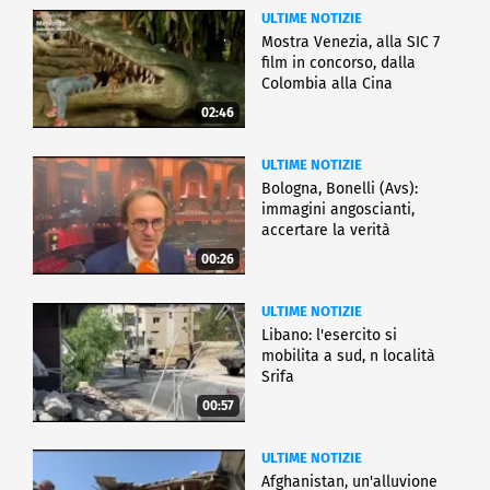
ULTIME NOTIZIE
Mostra Venezia, alla SIC 7
film in concorso, dalla
Colombia alla Cina
02:46
ULTIME NOTIZIE
Bologna, Bonelli (Avs):
immagini angoscianti,
accertare la verità
00:26
ULTIME NOTIZIE
Libano: l'esercito si
mobilita a sud, n località
Srifa
00:57
ULTIME NOTIZIE
Afghanistan, un'alluvione