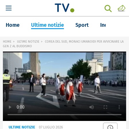
Home
Ultime notizie
Sport
Inchieste
HOME
ULTIME NOTIZIE
COREA DEL SUD, MONACI UMANOIDI PER AVVICINARE LA
GEN Z AL BUDDISMO
ULTIME NOTIZIE
07 LUGLIO 2026