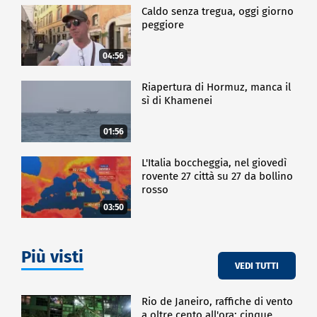
Caldo senza tregua, oggi giorno
peggiore
04:56
Riapertura di Hormuz, manca il
sì di Khamenei
01:56
L'Italia boccheggia, nel giovedì
rovente 27 città su 27 da bollino
rosso
03:50
Più visti
VEDI TUTTI
Rio de Janeiro, raffiche di vento
a oltre cento all'ora: cinque