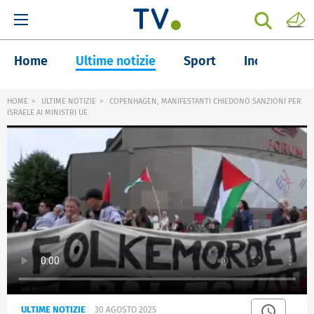
Home
Ultime notizie
Sport
Inchieste
HOME
ULTIME NOTIZIE
COPENHAGEN, MANIFESTANTI CHIEDONO SANZIONI PER
ISRAELE AI MINISTRI UE
ULTIME NOTIZIE
30 AGOSTO 2025