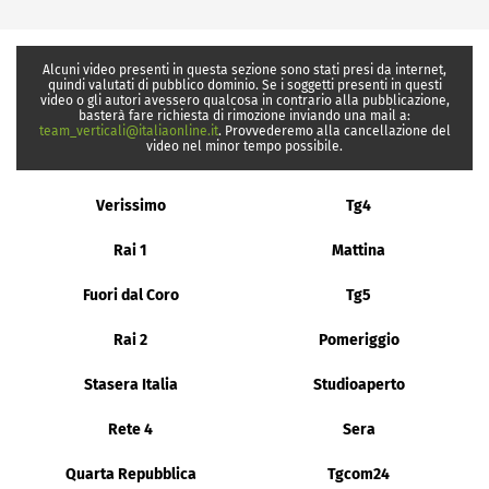
Alcuni video presenti in questa sezione sono stati presi da internet,
quindi valutati di pubblico dominio. Se i soggetti presenti in questi
video o gli autori avessero qualcosa in contrario alla pubblicazione,
basterà fare richiesta di rimozione inviando una mail a:
team_verticali@italiaonline.it
. Provvederemo alla cancellazione del
video nel minor tempo possibile.
Verissimo
Tg4
Rai 1
Mattina
Fuori dal Coro
Tg5
Rai 2
Pomeriggio
Stasera Italia
Studioaperto
Rete 4
Sera
Quarta Repubblica
Tgcom24