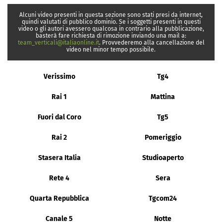
Alcuni video presenti in questa sezione sono stati presi da internet,
quindi valutati di pubblico dominio. Se i soggetti presenti in questi
video o gli autori avessero qualcosa in contrario alla pubblicazione,
basterà fare richiesta di rimozione inviando una mail a:
team_verticali@italiaonline.it
. Provvederemo alla cancellazione del
video nel minor tempo possibile.
Verissimo
Tg4
Rai 1
Mattina
Fuori dal Coro
Tg5
Rai 2
Pomeriggio
Stasera Italia
Studioaperto
Rete 4
Sera
Quarta Repubblica
Tgcom24
Canale 5
Notte