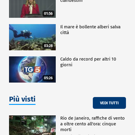
clandestini"
CRONACA
01:56
Il mare è bollente alberi salva
città
03:28
Caldo da record per altri 10
giorni
05:26
Più visti
VEDI TUTTI
Rio de Janeiro, raffiche di vento
a oltre cento all'ora: cinque
morti