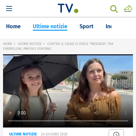
Home
Ultime notizie
Sport
Inchieste
HOME
ULTIME NOTIZIE
CONTRO IL CALDO CI VUOLE "PAZIENZA", TRA
OMBRELLINI, PARCHI E FONTANE
ULTIME NOTIZIE
24 GIUGNO 2026