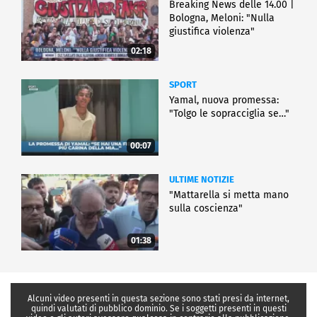
Breaking News delle 14.00 |
Bologna, Meloni: "Nulla
giustifica violenza"
02:18
SPORT
Yamal, nuova promessa:
"Tolgo le sopracciglia se…"
00:07
ULTIME NOTIZIE
"Mattarella si metta mano
sulla coscienza"
01:38
Alcuni video presenti in questa sezione sono stati presi da internet,
quindi valutati di pubblico dominio. Se i soggetti presenti in questi