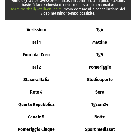
video o gli autori avessero qualcosa in contrario alla pubblicazione,
basterà fare richiesta di rimozione inviando una mail a:
team_verticali@italiaonline.it
. Provvederemo alla cancellazione del
video nel minor tempo possibile.
Verissimo
Tg4
Rai 1
Mattina
Fuori dal Coro
Tg5
Rai 2
Pomeriggio
Stasera Italia
Studioaperto
Rete 4
Sera
Quarta Repubblica
Tgcom24
Canale 5
Notte
Pomeriggio Cinque
Sport mediaset