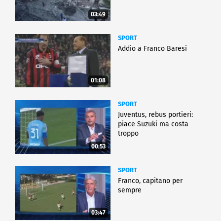
03:49
SPORT
Addio a Franco Baresi
01:08
SPORT
Juventus, rebus portieri:
piace Suzuki ma costa
troppo
00:53
SPORT
Franco, capitano per
sempre
03:47