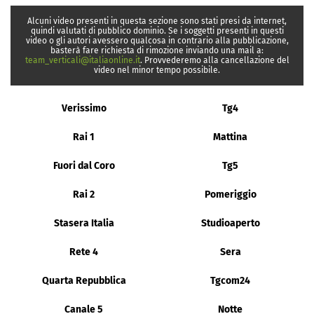
Alcuni video presenti in questa sezione sono stati presi da internet,
quindi valutati di pubblico dominio. Se i soggetti presenti in questi
video o gli autori avessero qualcosa in contrario alla pubblicazione,
basterà fare richiesta di rimozione inviando una mail a:
team_verticali@italiaonline.it
. Provvederemo alla cancellazione del
video nel minor tempo possibile.
Verissimo
Tg4
Rai 1
Mattina
Fuori dal Coro
Tg5
Rai 2
Pomeriggio
Stasera Italia
Studioaperto
Rete 4
Sera
Quarta Repubblica
Tgcom24
Canale 5
Notte