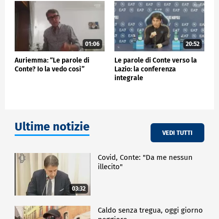
queste firme irresponsabili, ripeto, su impegni
insostenibili da parte di questo governo attuale".
POLITICA
01:06
20:52
Auriemma: “Le parole di
Le parole di Conte verso la
Conte? Io la vedo così”
Lazio: la conferenza
integrale
Ultime notizie
VEDI TUTTI
Covid, Conte: "Da me nessun
illecito"
03:32
Caldo senza tregua, oggi giorno