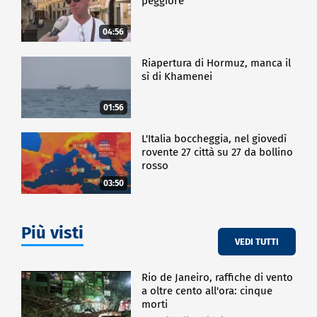
peggiore
04:56
Riapertura di Hormuz, manca il
sì di Khamenei
01:56
L'Italia boccheggia, nel giovedì
rovente 27 città su 27 da bollino
rosso
03:50
Più visti
VEDI TUTTI
Rio de Janeiro, raffiche di vento
a oltre cento all'ora: cinque
morti