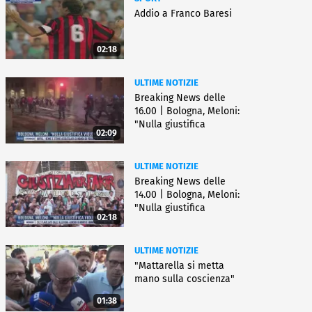
Addio a Franco Baresi
02:18
ULTIME NOTIZIE
Breaking News delle
16.00 | Bologna, Meloni:
"Nulla giustifica
02:09
violenza"
ULTIME NOTIZIE
Breaking News delle
14.00 | Bologna, Meloni:
"Nulla giustifica
02:18
violenza"
ULTIME NOTIZIE
"Mattarella si metta
mano sulla coscienza"
01:38