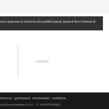
essero qualcosa in contrario alla pubblicazione, basterà fare richiesta di
Contatti
IVIAGGIA
QUIFINANZA
BUONISSIMO
SUPEREVA
di Libero Acquisition S.á r.l.
P. IVA 03970540963