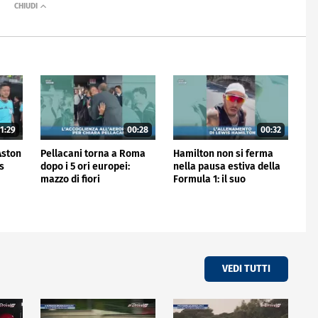
1:29
00:28
00:32
'Aston
Pellacani torna a Roma
Hamilton non si ferma
is
dopo i 5 ori europei:
nella pausa estiva della
mazzo di fiori
Formula 1: il suo
all'aeroporto
allenamento
VEDI TUTTI