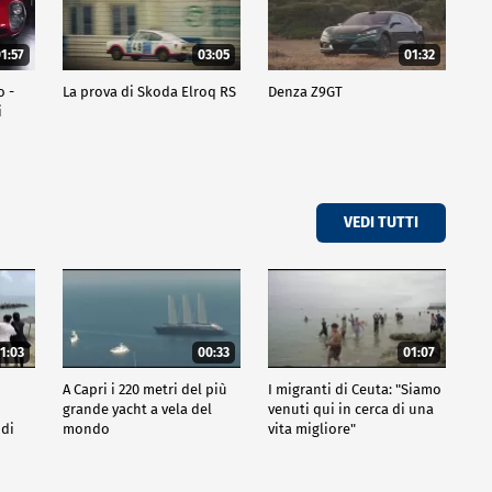
1:57
03:05
01:32
o -
La prova di Skoda Elroq RS
Denza Z9GT
i
VEDI TUTTI
1:03
00:33
01:07
A Capri i 220 metri del più
I migranti di Ceuta: "Siamo
grande yacht a vela del
venuti qui in cerca di una
 di
mondo
vita migliore"