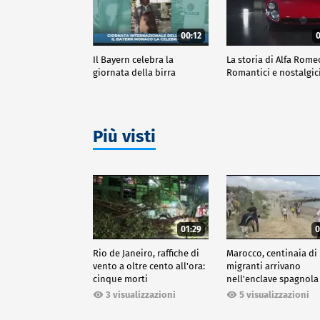
00:12
0
Il Bayern celebra la
La storia di Alfa Rome
giornata della birra
Romantici e nostalgic
Più visti
01:29
0
Rio de Janeiro, raffiche di
Marocco, centinaia di
vento a oltre cento all'ora:
migranti arrivano
cinque morti
nell'enclave spagnola
Ceuta
3 visualizzazioni
5 visualizzazioni