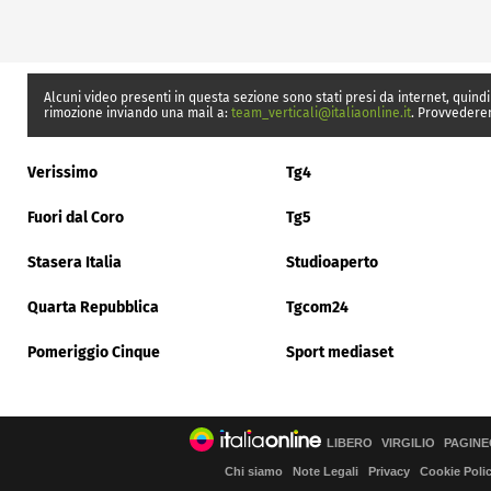
Alcuni video presenti in questa sezione sono stati presi da internet, quindi
rimozione inviando una mail a:
team_verticali@italiaonline.it
. Provvedere
Verissimo
Tg4
Fuori dal Coro
Tg5
Stasera Italia
Studioaperto
Quarta Repubblica
Tgcom24
Pomeriggio Cinque
Sport mediaset
LIBERO
VIRGILIO
PAGINE
Chi siamo
Note Legali
Privacy
Cookie Poli