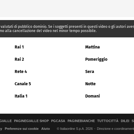
 valutati di pubblico dominio. Se i soggetti presenti in questi video o gli autori av
mo alla cancellazione del video nel minor tempo possibile.
Rai 1
Mattina
Rai 2
Pomeriggio
Rete 4
Sera
Canale 5
Notte
Italia 1
Domani
GIALLE
PAGINEGIALLE SHOP
PGCASA
PAGINEBIANCHE
TUTTOCITTÀ
DILEI
S
© Italiaonline S.p.A. 2026
Direzione e coordinamento 
cy
Preferenze sui cookie
Aiuto