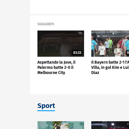
SUGGERITI
03:33
0
Aspettando la Juve, il
Il Bayern batte 2-1 l
Palermo batte 2-0 il
Villa, in gol Kim e Lu
Melbourne City
Diaz
Sport