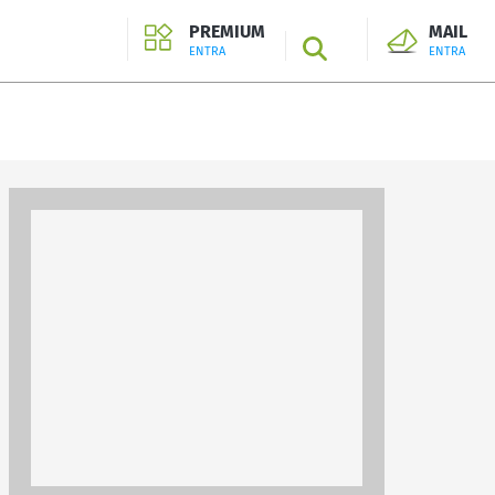
PREMIUM
MAIL
SEARCH
ENTRA
ENTRA
ENTRA