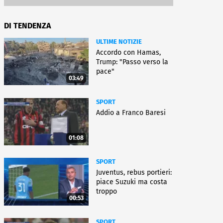
DI TENDENZA
ULTIME NOTIZIE
Accordo con Hamas,
Trump: "Passo verso la
pace"
03:49
SPORT
Addio a Franco Baresi
01:08
SPORT
Juventus, rebus portieri:
piace Suzuki ma costa
troppo
00:53
SPORT