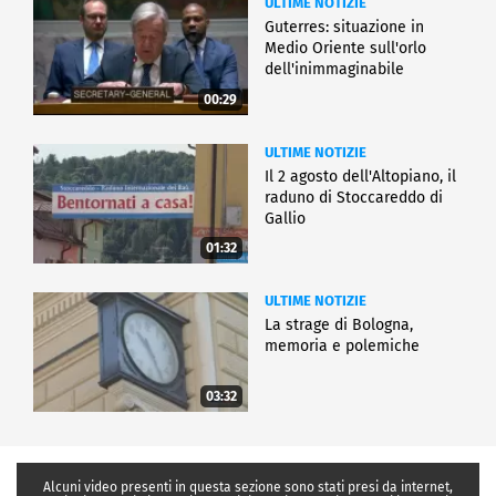
ULTIME NOTIZIE
Guterres: situazione in
Medio Oriente sull'orlo
dell'inimmaginabile
00:29
ULTIME NOTIZIE
Il 2 agosto dell'Altopiano, il
raduno di Stoccareddo di
Gallio
01:32
ULTIME NOTIZIE
La strage di Bologna,
memoria e polemiche
03:32
Alcuni video presenti in questa sezione sono stati presi da internet,