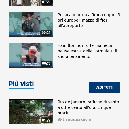
01:29
Pellacani torna a Roma dopo i 5
ori europei: mazzo di fiori
all'aeroporto
00:28
Hamilton non si ferma nella
pausa estiva della Formula 1: il
suo allenamento
00:32
Più visti
VEDI TUTTI
Rio de Janeiro, raffiche di vento
a oltre cento all'ora: cinque
morti
2 visualizzazioni
01:29