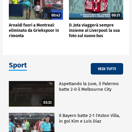
00:42
00:31
Arnaldi fuori a Montreal:
D. Jota viaggerà sempre
eliminato da Griekspoor in
insieme al Liverpool: la sua
rimonta
foto sul nuovo bus
Sport
VEDI TUTTI
Aspettando la Juve, il Palermo
batte 2-0 il Melbourne City
03:33
Il Bayern batte 2-1 l'Aston Villa,
in gol Kim e Luis Diaz