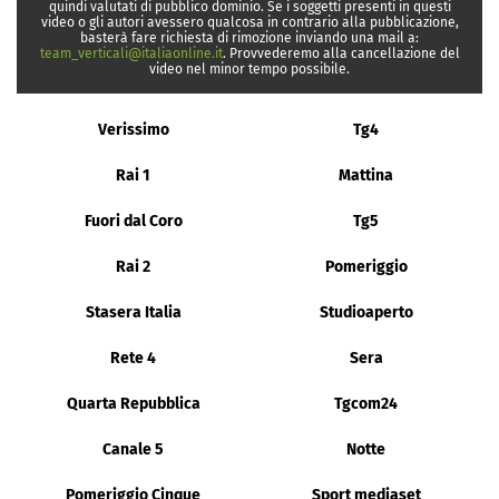
quindi valutati di pubblico dominio. Se i soggetti presenti in questi
video o gli autori avessero qualcosa in contrario alla pubblicazione,
basterà fare richiesta di rimozione inviando una mail a:
team_verticali@italiaonline.it
. Provvederemo alla cancellazione del
video nel minor tempo possibile.
Verissimo
Tg4
Rai 1
Mattina
Fuori dal Coro
Tg5
Rai 2
Pomeriggio
Stasera Italia
Studioaperto
Rete 4
Sera
Quarta Repubblica
Tgcom24
Canale 5
Notte
Pomeriggio Cinque
Sport mediaset