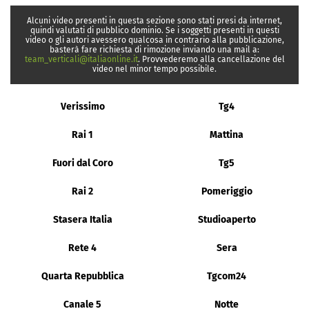
Alcuni video presenti in questa sezione sono stati presi da internet,
quindi valutati di pubblico dominio. Se i soggetti presenti in questi
video o gli autori avessero qualcosa in contrario alla pubblicazione,
basterà fare richiesta di rimozione inviando una mail a:
team_verticali@italiaonline.it
. Provvederemo alla cancellazione del
video nel minor tempo possibile.
Verissimo
Tg4
Rai 1
Mattina
Fuori dal Coro
Tg5
Rai 2
Pomeriggio
Stasera Italia
Studioaperto
Rete 4
Sera
Quarta Repubblica
Tgcom24
Canale 5
Notte