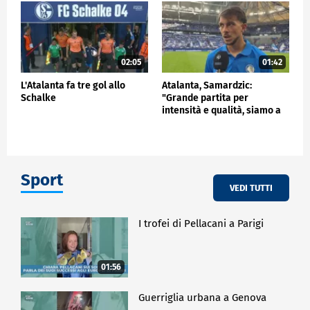
02:05
01:42
L'Atalanta fa tre gol allo
Atalanta, Samardzic:
Schalke
"Grande partita per
intensità e qualità, siamo a
buon punto"
Sport
VEDI TUTTI
I trofei di Pellacani a Parigi
01:56
Guerriglia urbana a Genova