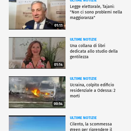
ULTIME NOTIZIE
Legge elettorale, Tajani:
"Non ci sono problemi nella
maggioranza"
01:11
ULTIME NOTIZIE
Una collana di libri
dedicata allo studio della
gentilezza
01:14
ULTIME NOTIZIE
Ucraina, colpito edificio
residenziale a Odessa: 2
morti
00:54
ULTIME NOTIZIE
Cilento, la scommessa
green per riprendere il