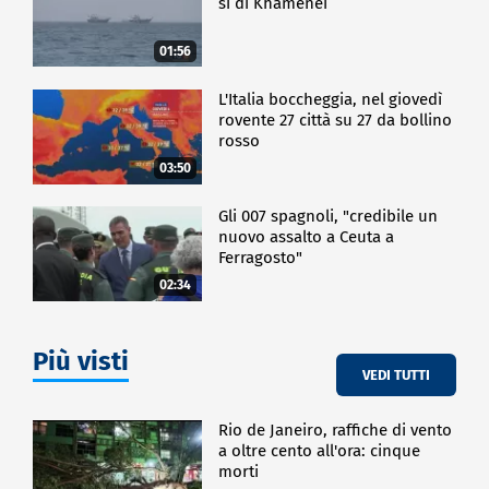
sì di Khamenei
01:56
L'Italia boccheggia, nel giovedì
rovente 27 città su 27 da bollino
rosso
03:50
Gli 007 spagnoli, "credibile un
nuovo assalto a Ceuta a
Ferragosto"
02:34
Più visti
VEDI TUTTI
Rio de Janeiro, raffiche di vento
a oltre cento all'ora: cinque
morti