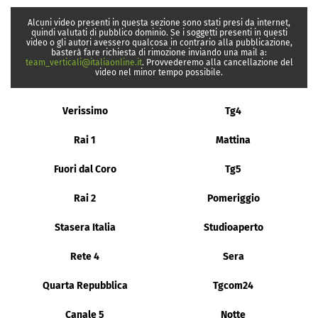
Alcuni video presenti in questa sezione sono stati presi da internet,
quindi valutati di pubblico dominio. Se i soggetti presenti in questi
video o gli autori avessero qualcosa in contrario alla pubblicazione,
basterà fare richiesta di rimozione inviando una mail a:
team_verticali@italiaonline.it
. Provvederemo alla cancellazione del
video nel minor tempo possibile.
Verissimo
Tg4
Rai 1
Mattina
Fuori dal Coro
Tg5
Rai 2
Pomeriggio
Stasera Italia
Studioaperto
Rete 4
Sera
Quarta Repubblica
Tgcom24
Canale 5
Notte