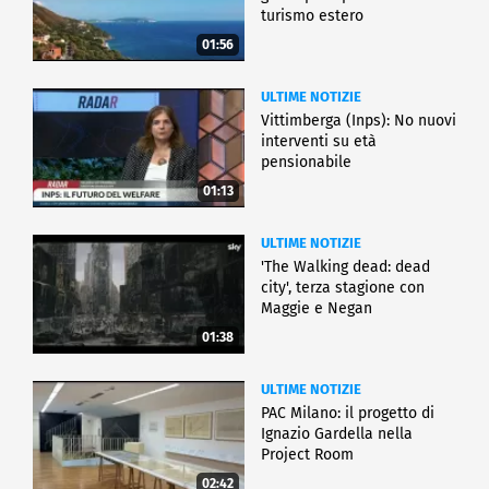
turismo estero
01:56
ULTIME NOTIZIE
Vittimberga (Inps): No nuovi
interventi su età
pensionabile
01:13
ULTIME NOTIZIE
'The Walking dead: dead
city', terza stagione con
Maggie e Negan
01:38
ULTIME NOTIZIE
PAC Milano: il progetto di
Ignazio Gardella nella
Project Room
02:42