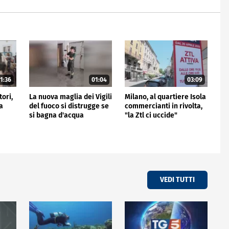
1:36
01:04
03:09
tori,
La nuova maglia dei Vigili
Milano, al quartiere Isola
a
del fuoco si distrugge se
commercianti in rivolta,
si bagna d'acqua
"la Ztl ci uccide"
VEDI TUTTI