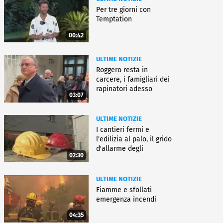
Per tre giorni con
Temptation
00:42
ULTIME NOTIZIE
Roggero resta in
carcere, i famigliari dei
rapinatori adesso
03:07
battono cassa
ULTIME NOTIZIE
I cantieri fermi e
l'edilizia al palo, il grido
d'allarme degli
02:30
architetti
ULTIME NOTIZIE
Fiamme e sfollati
emergenza incendi
04:35