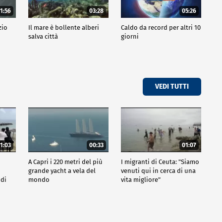
1:56
03:28
05:26
zio
Il mare è bollente alberi
Caldo da record per altri 10
salva città
giorni
VEDI TUTTI
1:03
00:33
01:07
A Capri i 220 metri del più
I migranti di Ceuta: "Siamo
grande yacht a vela del
venuti qui in cerca di una
 di
mondo
vita migliore"