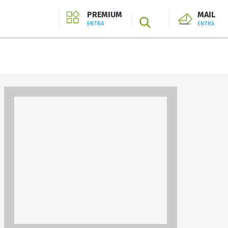
PREMIUM
MAIL
SEARCH
ENTRA
ENTRA
ENTRA