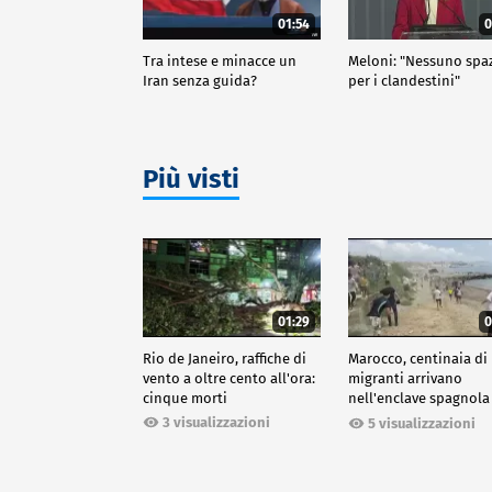
01:54
0
Tra intese e minacce un
Meloni: "Nessuno spa
Iran senza guida?
per i clandestini"
Più visti
01:29
0
Rio de Janeiro, raffiche di
Marocco, centinaia di
vento a oltre cento all'ora:
migranti arrivano
cinque morti
nell'enclave spagnola
Ceuta
3 visualizzazioni
5 visualizzazioni