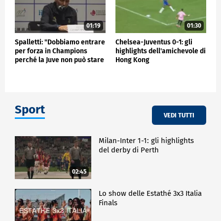
01:19
01:30
Spalletti: "Dobbiamo entrare
Chelsea-Juventus 0-1: gli
per forza in Champions
highlights dell'amichevole di
perché la Juve non può stare
Hong Kong
fuori"
Sport
VEDI TUTTI
Milan-Inter 1-1: gli highlights
del derby di Perth
02:45
Lo show delle Estathé 3x3 Italia
Finals