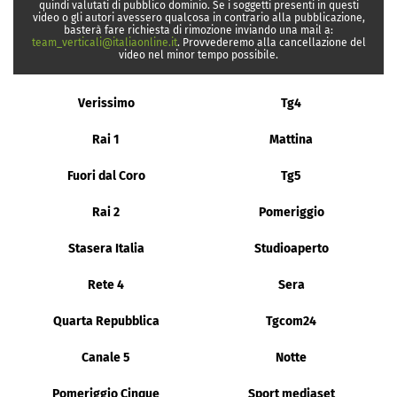
quindi valutati di pubblico dominio. Se i soggetti presenti in questi
video o gli autori avessero qualcosa in contrario alla pubblicazione,
basterà fare richiesta di rimozione inviando una mail a:
team_verticali@italiaonline.it
. Provvederemo alla cancellazione del
video nel minor tempo possibile.
Verissimo
Tg4
Rai 1
Mattina
Fuori dal Coro
Tg5
Rai 2
Pomeriggio
Stasera Italia
Studioaperto
Rete 4
Sera
Quarta Repubblica
Tgcom24
Canale 5
Notte
Pomeriggio Cinque
Sport mediaset