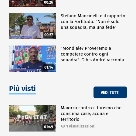
00:26
Stefano Mancinelli e il rapporto
con la Fortitudo: "Non è solo
una squadra, ma una fede"
00:57
"Mondiale? Proveremo a
competere contro ogni
squadra". Olbis Andrè racconta
il percorso di avvicinamento ai
01:14
prossimi mondiali in Germania.
Più visti
VEDI TUTTI
Maiorca contro il turismo che
consuma case, acqua e
territorio
1 visualizzazioni
01:49