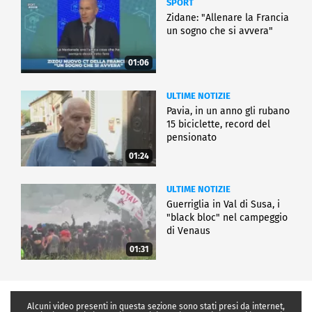
SPORT
Zidane: "Allenare la Francia
un sogno che si avvera"
01:06
ULTIME NOTIZIE
Pavia, in un anno gli rubano
15 biciclette, record del
pensionato
01:24
ULTIME NOTIZIE
Guerriglia in Val di Susa, i
"black bloc" nel campeggio
di Venaus
01:31
Alcuni video presenti in questa sezione sono stati presi da internet,