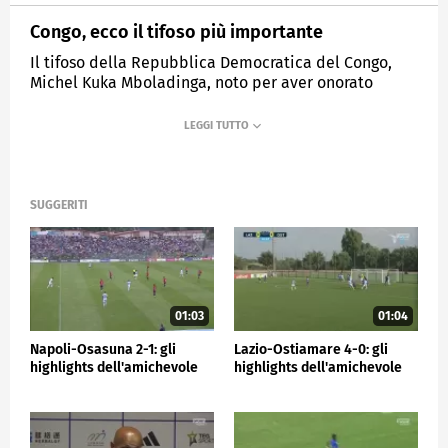
Congo, ecco il tifoso più importante
Il tifoso della Repubblica Democratica del Congo,
Michel Kuka Mboladinga, noto per aver onorato
Patrice Lumumba nelle partite della nazionale
congolese, è arrivato a Guadalajara, in Messico, per
la seconda partita di Coppa contro la Colombia.
MEDIASET
SPORTMEDIASET
SUGGERITI
01:03
01:04
Napoli-Osasuna 2-1: gli
Lazio-Ostiamare 4-0: gli
highlights dell'amichevole
highlights dell'amichevole