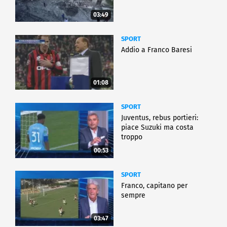
03:49
SPORT
Addio a Franco Baresi
01:08
SPORT
Juventus, rebus portieri:
piace Suzuki ma costa
troppo
00:53
SPORT
Franco, capitano per
sempre
03:47