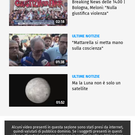
Breaking News delle 14.00 |
Bologna, Meloni: "Nulla
giustifica violenza"
02:18
ULTIME NOTIZIE
"Mattarella si metta mano
sulla coscienza"
01:38
ULTIME NOTIZIE
Ma la Luna non è solo un
satellite
01:52
Alcuni video presenti in questa sezione sono stati presi da internet,
quindi valutati di pubblico dominio. Se i soggetti presenti in questi