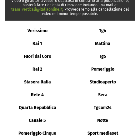
video o gli autori avessero qualcosa in contrario alla pubblicazione,
basterà fare richiesta di rimozione inviando una mail a:
team_verticali@italiaonline.it
. Provvederemo alla cancellazione del
video nel minor tempo possibile.
Verissimo
Tg4
Rai 1
Mattina
Fuori dal Coro
Tg5
Rai 2
Pomeriggio
Stasera Italia
Studioaperto
Rete 4
Sera
Quarta Repubblica
Tgcom24
Canale 5
Notte
Pomeriggio Cinque
Sport mediaset