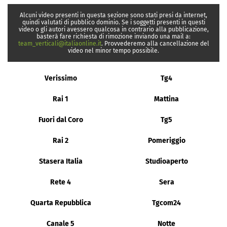
Alcuni video presenti in questa sezione sono stati presi da internet,
quindi valutati di pubblico dominio. Se i soggetti presenti in questi
video o gli autori avessero qualcosa in contrario alla pubblicazione,
basterà fare richiesta di rimozione inviando una mail a:
team_verticali@italiaonline.it
. Provvederemo alla cancellazione del
video nel minor tempo possibile.
Verissimo
Tg4
Rai 1
Mattina
Fuori dal Coro
Tg5
Rai 2
Pomeriggio
Stasera Italia
Studioaperto
Rete 4
Sera
Quarta Repubblica
Tgcom24
Canale 5
Notte