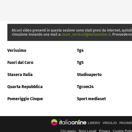
Alcuni video presenti in questa sezione sono stati presi da internet, quindi
rimozione inviando una mail a:
team_verticali@italiaonline.it
. Provvedere
Verissimo
Tg4
Fuori dal Coro
Tg5
Stasera Italia
Studioaperto
Quarta Repubblica
Tgcom24
Pomeriggio Cinque
Sport mediaset
LIBERO
VIRGILIO
PAGINE
Chi siamo
Note Legali
Privacy
Cookie Poli