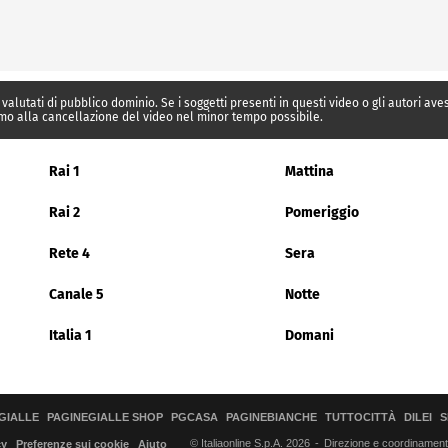
 valutati di pubblico dominio. Se i soggetti presenti in questi video o gli autori av
mo alla cancellazione del video nel minor tempo possibile.
Rai 1
Mattina
Rai 2
Pomeriggio
Rete 4
Sera
Canale 5
Notte
Italia 1
Domani
GIALLE
PAGINEGIALLE SHOP
PGCASA
PAGINEBIANCHE
TUTTOCITTÀ
DILEI
S
© Italiaonline S.p.A. 2026
Direzione e coordinamento 
cy
Preferenze sui cookie
Aiuto