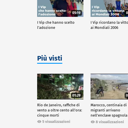
05:19
0
I Vip che hanno scelto
I Vip ricordano la vitt
l'adozione
ai Mondiali 2006
Più visti
01:29
0
Rio de Janeiro, raffiche di
Marocco, centinaia di
vento a oltre cento all'ora:
migranti arrivano
cinque morti
nell'enclave spagnola
Ceuta
5 visualizzazioni
8 visualizzazioni