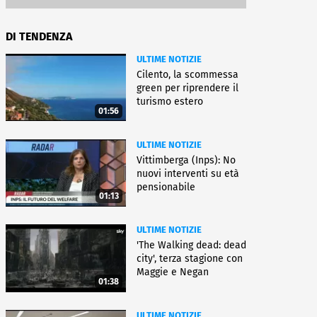
DI TENDENZA
ULTIME NOTIZIE
Cilento, la scommessa
green per riprendere il
turismo estero
01:56
ULTIME NOTIZIE
Vittimberga (Inps): No
nuovi interventi su età
pensionabile
01:13
ULTIME NOTIZIE
'The Walking dead: dead
city', terza stagione con
Maggie e Negan
01:38
ULTIME NOTIZIE