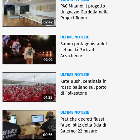
PAC Milano: il progetto
di Ignazio Gardella nella
Project Room
02:42
ULTIME NOTIZIE
Salmo protagonista del
Lebonski Park ad
Arzachena:
02:02
"Un'emozione"
ULTIME NOTIZIE
Kate Bush, centinaia in
rosso ballano sul porto
di Folkestone
01:28
ULTIME NOTIZIE
Pratiche decreti flussi
false, blitz della Dda di
Salerno: 22 misure
00:56