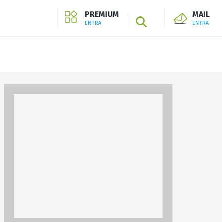
PREMIUM
MAIL
SEARCH
ENTRA
ENTRA
ENTRA