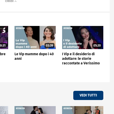
0:31
03:39
05:20
mbre
Le Vip mamme dopo i 40
I Vip e il desiderio di
anni
adottare: le storie
raccontate a Verissimo
VEDI TUTTI