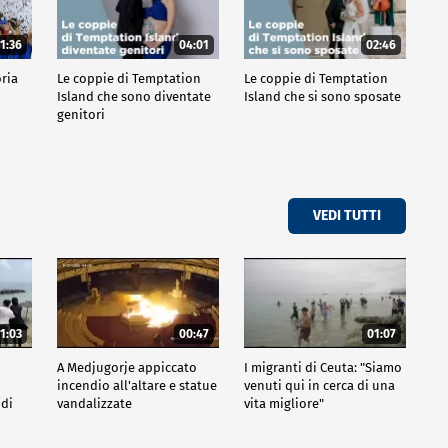
1:36
04:01
02:46
oria
Le coppie di Temptation
Le coppie di Temptation
Island che sono diventate
Island che si sono sposate
genitori
VEDI TUTTI
1:03
00:47
01:07
A Medjugorje appiccato
I migranti di Ceuta: "Siamo
incendio all'altare e statue
venuti qui in cerca di una
 di
vandalizzate
vita migliore"