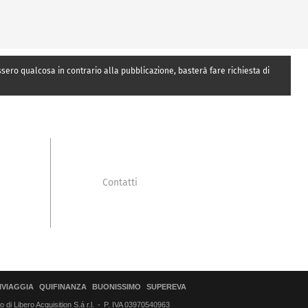
essero qualcosa in contrario alla pubblicazione, basterà fare richiesta di
Contatti
IVIAGGIA
QUIFINANZA
BUONISSIMO
SUPEREVA
di Libero Acquisition S.á r.l.
P. IVA 03970540963