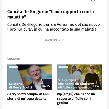
Concita De Gregorio: "Il mio rapporto con la
malattia"
Concita De Gregorio parla a Verissimo del suo nuovo
libro "La cura", in cui ha raccontato la sua malattia,
la cura e l'esperienza di assaporare di nuovo la
bellezza della vita.
MEDIASET
VERISSIMO
SUGGERITI
04:05
03:52
Gerry Scotti compie 70 anni,
Vip (e figli) che hanno un
storia di un'icona della tv
rapporto difficile con i
genitori