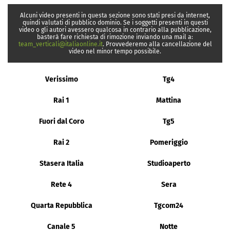
Alcuni video presenti in questa sezione sono stati presi da internet,
quindi valutati di pubblico dominio. Se i soggetti presenti in questi
video o gli autori avessero qualcosa in contrario alla pubblicazione,
basterà fare richiesta di rimozione inviando una mail a:
team_verticali@italiaonline.it
. Provvederemo alla cancellazione del
video nel minor tempo possibile.
Verissimo
Tg4
Rai 1
Mattina
Fuori dal Coro
Tg5
Rai 2
Pomeriggio
Stasera Italia
Studioaperto
Rete 4
Sera
Quarta Repubblica
Tgcom24
Canale 5
Notte