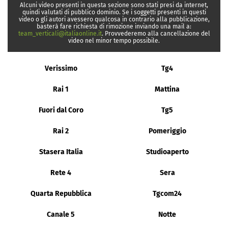
Alcuni video presenti in questa sezione sono stati presi da internet,
quindi valutati di pubblico dominio. Se i soggetti presenti in questi
video o gli autori avessero qualcosa in contrario alla pubblicazione,
basterà fare richiesta di rimozione inviando una mail a:
team_verticali@italiaonline.it
. Provvederemo alla cancellazione del
video nel minor tempo possibile.
Verissimo
Tg4
Rai 1
Mattina
Fuori dal Coro
Tg5
Rai 2
Pomeriggio
Stasera Italia
Studioaperto
Rete 4
Sera
Quarta Repubblica
Tgcom24
Canale 5
Notte