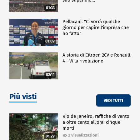
01:33
Pellacani: "Ci vorrà qualche
giorno per capire l'impresa che
ho fatto"
01:09
A storia di Citroen 2CV e Renault
4 - W la rivoluzione
02:11
Più visti
VEDI TUTTI
Rio de Janeiro, raffiche di vento
a oltre cento all'ora: cinque
morti
2 visualizzazioni
01:29