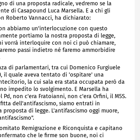
gno di una proposta radicale, vedremo se la
nte di Casapound Luca Marsella. E a chi gli
con Roberto Vannacci, ha dichiarato:
on abbiamo un'interlocuzione con questo
amente portiamo la nostra proposta di legge,
i vorrà interloquire con noi ci può chiamare,
faremo passi indietro né faremo ammorbidire
.
enza di parlamentari, tra cui Domenico Furgiuele
 il quale aveva tentato di 'ospitare' una
ecitorio, la cui sala era stata occupata però da
no impedito lo svolgimento. E Marsella ha
Pd, non c'era Fratoianni, non c'era Orfini, il M5S.
fitta dell'antifascismo, siamo entrati in
 proposta di legge. L'antifascismo oggi muore,
'antifascismo".
 comitato Remigrazione e Riconquista e capitano
confermato che le firme son buone, noi ci