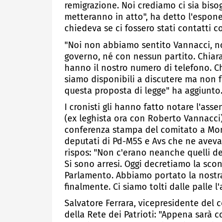
remigrazione. Noi crediamo ci sia biso
metteranno in atto", ha detto l'espone
chiedeva se ci fossero stati contatti 
"Noi non abbiamo sentito Vannacci, n
governo, né con nessun partito. Chiar
hanno il nostro numero di telefono. Ch
siamo disponibili a discutere ma non 
questa proposta di legge" ha aggiunto
I cronisti gli hanno fatto notare l'ass
(ex leghista ora con Roberto Vannacci),
conferenza stampa del comitato a Mont
deputati di Pd-M5S e Avs che ne aveva
rispos: "Non c'erano neanche quelli del 
Si sono arresi. Oggi decretiamo la scon
Parlamento. Abbiamo portato la nostra
finalmente. Ci siamo tolti dalle palle l
Salvatore Ferrara, vicepresidente del
della Rete dei Patrioti: "Appena sarà 