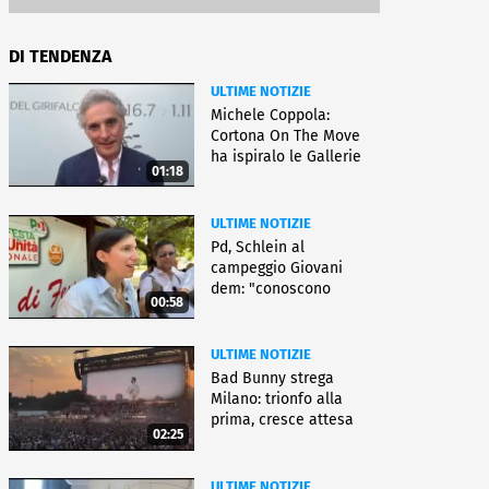
DI TENDENZA
ULTIME NOTIZIE
Michele Coppola:
Cortona On The Move
ha ispiralo le Gallerie
01:18
d'Italia
ULTIME NOTIZIE
Pd, Schlein al
campeggio Giovani
dem: "conoscono
00:58
priorità italiani"
ULTIME NOTIZIE
Bad Bunny strega
Milano: trionfo alla
prima, cresce attesa
02:25
per bis
ULTIME NOTIZIE