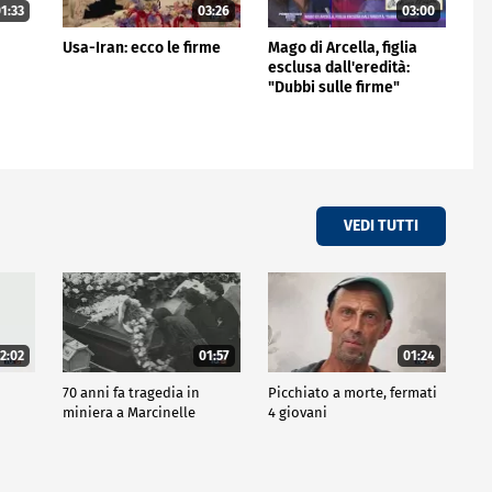
1:33
03:26
03:00
Usa-Iran: ecco le firme
Mago di Arcella, figlia
esclusa dall'eredità:
"Dubbi sulle firme"
VEDI TUTTI
2:02
01:57
01:24
i
70 anni fa tragedia in
Picchiato a morte, fermati
miniera a Marcinelle
4 giovani