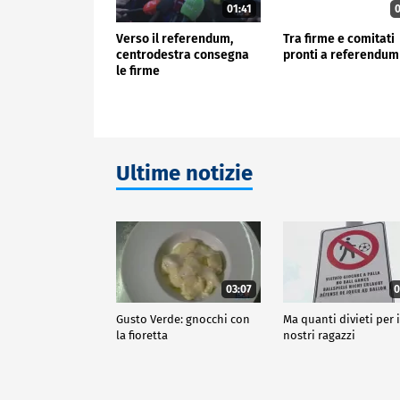
01:41
0
Verso il referendum,
Tra firme e comitati
centrodestra consegna
pronti a referendum
le firme
Ultime notizie
03:07
0
Gusto Verde: gnocchi con
Ma quanti divieti per 
la fioretta
nostri ragazzi