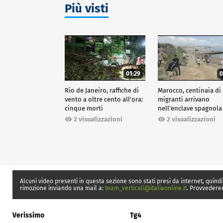
Più visti
01:29
0
Rio de Janeiro, raffiche di
Marocco, centinaia di
vento a oltre cento all'ora:
migranti arrivano
cinque morti
nell'enclave spagnola
Ceuta
2 visualizzazioni
2 visualizzazioni
Alcuni video presenti in questa sezione sono stati presi da internet, quindi
rimozione inviando una mail a:
team_verticali@italiaonline.it
. Provvedere
Verissimo
Tg4