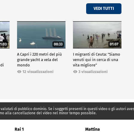
VEDI TUTTI
1:03
00:33
01:07
A Capri i 220 metri del più
I migranti di Ceuta: "Siamo
grande yacht a vela del
venuti qui in cerca di una
 di
mondo
vita migliore"
12 visualizzazioni
3 visualizzazioni
 valutati di pubblico dominio. Se i soggetti presenti in questi video o gli autori av
mo alla cancellazione del video nel minor tempo possibile.
Rai 1
Mattina