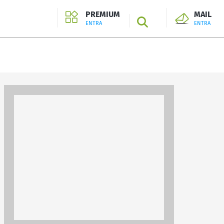
PREMIUM
MAIL
SEARCH
ENTRA
ENTRA
ENTRA