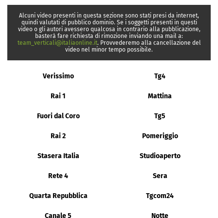
Alcuni video presenti in questa sezione sono stati presi da internet,
quindi valutati di pubblico dominio. Se i soggetti presenti in questi
video o gli autori avessero qualcosa in contrario alla pubblicazione,
basterà fare richiesta di rimozione inviando una mail a:
team_verticali@italiaonline.it
. Provvederemo alla cancellazione del
video nel minor tempo possibile.
Verissimo
Tg4
Rai 1
Mattina
Fuori dal Coro
Tg5
Rai 2
Pomeriggio
Stasera Italia
Studioaperto
Rete 4
Sera
Quarta Repubblica
Tgcom24
Canale 5
Notte