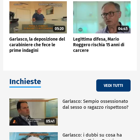
05:20
04:45
Garlasco, la deposizione del
Legittima difesa, Mario
carabiniere che fece le
Roggero rischia 15 anni di
prime indagini
carcere
Inchieste
VEDI TUTTI
Garlasco: Sempio ossessionato
dal sesso o ragazzo rispettoso?
05:41
Garlasco: i dubbi su cosa ha