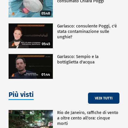
consumato Chiara Poggi
05:48
Garlasco: consulente Poggi, c'è
stata contaminazione sulle
unghie?
05:45
Garlasco: Sempio e la
bottiglietta d'acqua
01:44
Più visti
VEDI TUTTI
Rio de Janeiro, raffiche di vento
a oltre cento all'ora: cinque
morti