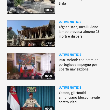
Srifa
00:57
ULTIME NOTIZIE
Afghanistan, un'alluvione
lampo provoca almeno 23
morti e dispersi
01:41
ULTIME NOTIZIE
Iran, Meloni: con premier
portoghese impegno per
libertà navigazione
00:26
ULTIME NOTIZIE
Yemen, gli Houthi
annunciano blocco navale
contro Riad
00:28