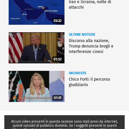
Iran e Ucraina, notte di
attacchi
03:32
ULTIME NOTIZIE
Discorso alla nazione,
Trump denuncia brogli e
interferenze cinesi
01:52
INCHIESTE
Chico Forti: il percorso
giudiziario
01:51
Alcuni video presenti in questa sezione sono stati presi da internet,
quindi valutati di pubblico dominio. Se i soggetti presenti in questi