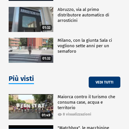
Abruzzo, via al primo
distributore automatico di
arrosticini
01:32
Milano, con la giunta Sala ci
vogliono sette anni per un
semaforo
01:32
Più visti
VEDI TUTTI
Maiorca contro il turismo che
consuma case, acqua e
territorio
8 visualizzazioni
01:49
"Matchbox", le macchinine