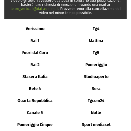
video o gli autori avessero qualcosa in contrario alla pubblicazione,
basterà fare richiesta di rimozione inviando una mail a:
team_verticali@italiaonline.it
. Provvederemo alla cancellazione del
video nel minor tempo possibile.
Verissimo
Tg4
Rai 1
Mattina
Fuori dal Coro
Tg5
Rai 2
Pomeriggio
Stasera Italia
Studioaperto
Rete 4
Sera
Quarta Repubblica
Tgcom24
Canale 5
Notte
Pomeriggio Cinque
Sport mediaset