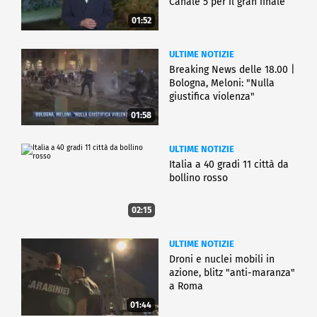
Canale 5 per il gran finale
01:52
ULTIME NOTIZIE
Breaking News delle 18.00 |
Bologna, Meloni: "Nulla
giustifica violenza"
01:58
ULTIME NOTIZIE
Italia a 40 gradi 11 città da
bollino rosso
02:15
ULTIME NOTIZIE
Droni e nuclei mobili in
azione, blitz "anti-maranza"
a Roma
01:44