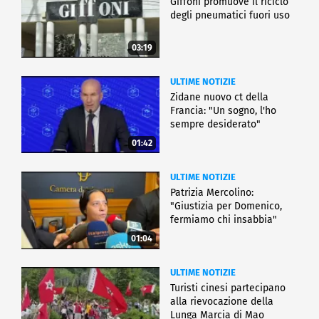
Giffoni promuove il riciclo
degli pneumatici fuori uso
03:19
ULTIME NOTIZIE
Zidane nuovo ct della
Francia: "Un sogno, l'ho
sempre desiderato"
01:42
ULTIME NOTIZIE
Patrizia Mercolino:
"Giustizia per Domenico,
fermiamo chi insabbia"
01:04
ULTIME NOTIZIE
Turisti cinesi partecipano
alla rievocazione della
Lunga Marcia di Mao