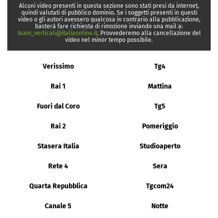
Alcuni video presenti in questa sezione sono stati presi da internet,
quindi valutati di pubblico dominio. Se i soggetti presenti in questi
video o gli autori avessero qualcosa in contrario alla pubblicazione,
basterà fare richiesta di rimozione inviando una mail a:
team_verticali@italiaonline.it
. Provvederemo alla cancellazione del
video nel minor tempo possibile.
Verissimo
Tg4
Rai 1
Mattina
Fuori dal Coro
Tg5
Rai 2
Pomeriggio
Stasera Italia
Studioaperto
Rete 4
Sera
Quarta Repubblica
Tgcom24
Canale 5
Notte