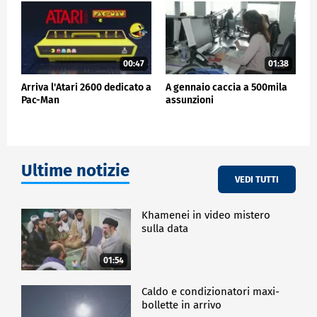
1994: ha incontrato i fan per firmare autografi e
condividere aneddoti sulla sua carriera. Per
l'occasione è stata stampata una carta celebrativa
dell'evento e una carta esclusiva dedicata al
campione, riservata ai 180 partecipanti al
00:47
01:38
Meet&Greet.
Arriva l'Atari 2600 dedicato a
A gennaio caccia a 500mila
Pac-Man
assunzioni
CRONACA
Ultime notizie
VEDI TUTTI
Khamenei in video mistero
sulla data
01:54
Caldo e condizionatori maxi-
bollette in arrivo