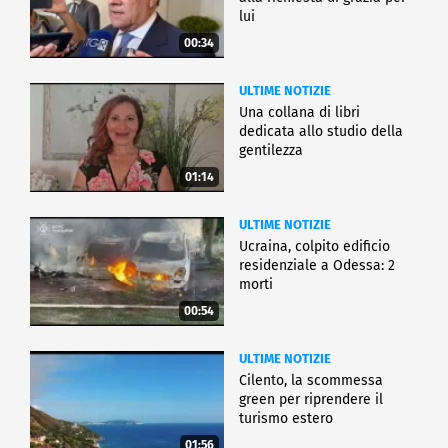
lui
00:34
ULTIME NOTIZIE
Una collana di libri
dedicata allo studio della
gentilezza
01:14
ULTIME NOTIZIE
Ucraina, colpito edificio
residenziale a Odessa: 2
morti
00:54
ULTIME NOTIZIE
Cilento, la scommessa
green per riprendere il
turismo estero
01:56