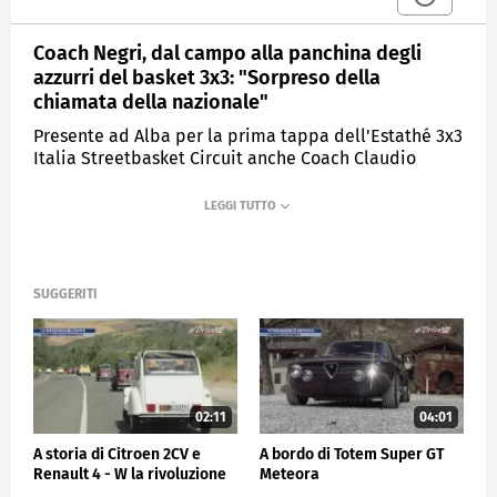
Coach Negri, dal campo alla panchina degli
azzurri del basket 3x3: "Sorpreso della
chiamata della nazionale"
Presente ad Alba per la prima tappa dell'Estathé 3x3
Italia Streetbasket Circuit anche Coach Claudio
Negri, ex giocatore degli azzurri e adesso allenatore
della selezione italiana.
MEDIASET
SPORTMEDIASET
SUGGERITI
02:11
04:01
A storia di Citroen 2CV e
A bordo di Totem Super GT
Renault 4 - W la rivoluzione
Meteora