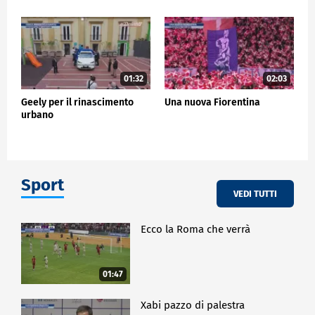
01:32
02:03
Geely per il rinascimento
Una nuova Fiorentina
urbano
Sport
VEDI TUTTI
Ecco la Roma che verrà
01:47
Xabi pazzo di palestra