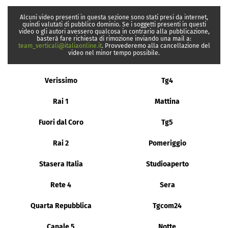
Alcuni video presenti in questa sezione sono stati presi da internet,
quindi valutati di pubblico dominio. Se i soggetti presenti in questi
video o gli autori avessero qualcosa in contrario alla pubblicazione,
basterà fare richiesta di rimozione inviando una mail a:
team_verticali@italiaonline.it
. Provvederemo alla cancellazione del
video nel minor tempo possibile.
Verissimo
Tg4
Rai 1
Mattina
Fuori dal Coro
Tg5
Rai 2
Pomeriggio
Stasera Italia
Studioaperto
Rete 4
Sera
Quarta Repubblica
Tgcom24
Canale 5
Notte