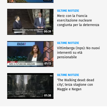
ULTIME NOTIZIE
Merz: con la Francia
esercitazione nucleare
congiunta per la deterrenza
00:39
ULTIME NOTIZIE
Vittimberga (Inps): No nuovi
interventi su età
pensionabile
01:13
ULTIME NOTIZIE
'The Walking dead: dead
city', terza stagione con
Maggie e Negan
01:38