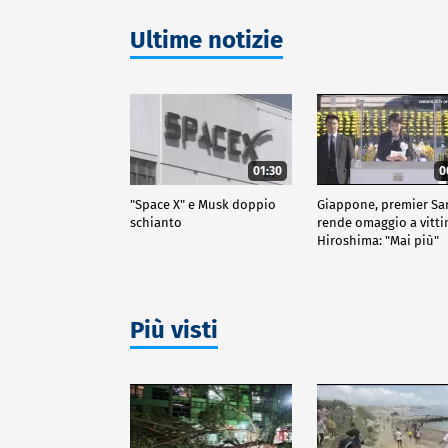
Ultime notizie
01:30
0
"Space X" e Musk doppio
Giappone, premier Sa
schianto
rende omaggio a vitt
Hiroshima: "Mai più"
Più visti