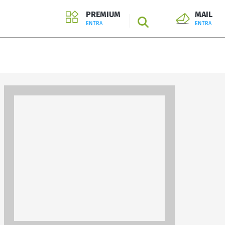
PREMIUM
MAIL
SEARCH
ENTRA
ENTRA
ENTRA