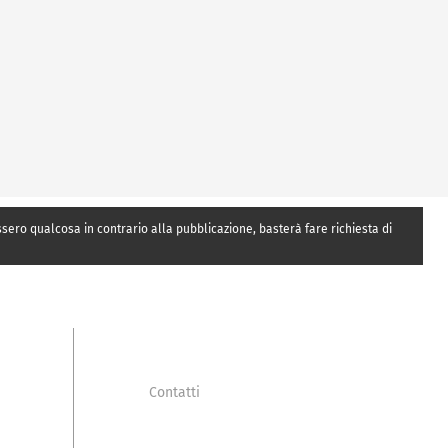
essero qualcosa in contrario alla pubblicazione, basterà fare richiesta di
Contatti