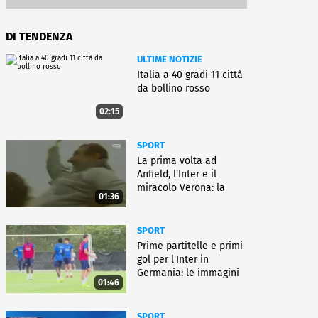
DI TENDENZA
ULTIME NOTIZIE
Italia a 40 gradi 11 città
da bollino rosso
02:15
SPORT
La prima volta ad
Anfield, l'Inter e il
miracolo Verona: la
01:36
carriera di Bagnoli
SPORT
Prime partitelle e primi
gol per l'Inter in
Germania: le immagini
01:46
SPORT