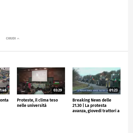
1:46
03:29
01:23
monta
Proteste, il clima teso
Breaking News delle
nelle università
21.30 | La protesta
avanza, giovedì trattori a
Roma