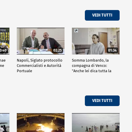
VEDI TUTTI
0:40
02:25
01:34
nae
Napoli, Siglato protocollo
Somma Lombardo, la
ime
Commercialisti e Autorità
compagna di Venco:
Portuale
"Anche lei dica tutta la
verità"
VEDI TUTTI