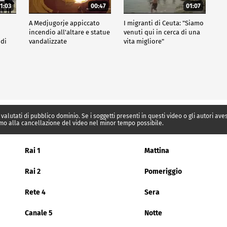
1:03
00:47
01:07
A Medjugorje appiccato
I migranti di Ceuta: "Siamo
incendio all'altare e statue
venuti qui in cerca di una
 di
vandalizzate
vita migliore"
 valutati di pubblico dominio. Se i soggetti presenti in questi video o gli autori av
mo alla cancellazione del video nel minor tempo possibile.
Rai 1
Mattina
Rai 2
Pomeriggio
Rete 4
Sera
Canale 5
Notte