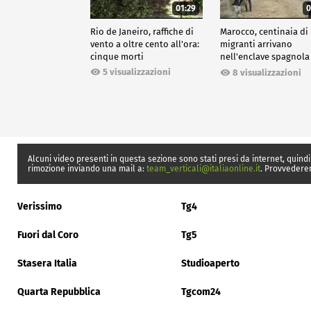
01:29
0
Rio de Janeiro, raffiche di
Marocco, centinaia di
vento a oltre cento all'ora:
migranti arrivano
cinque morti
nell'enclave spagnola
Ceuta
5 visualizzazioni
8 visualizzazioni
Alcuni video presenti in questa sezione sono stati presi da internet, quindi
rimozione inviando una mail a:
team_verticali@italiaonline.it
. Provvedere
Verissimo
Tg4
Fuori dal Coro
Tg5
Stasera Italia
Studioaperto
Quarta Repubblica
Tgcom24