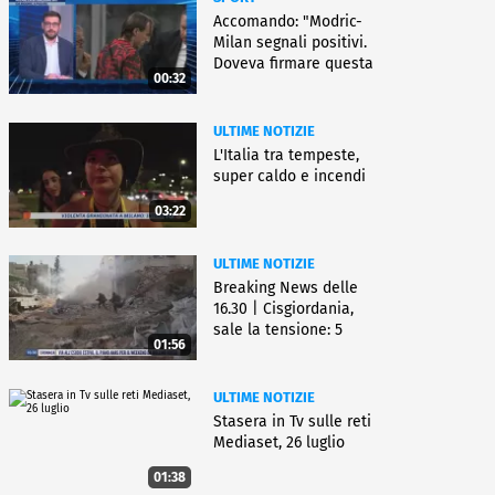
Accomando: "Modric-
Milan segnali positivi.
Doveva firmare questa
00:32
settimana, ma..."
ULTIME NOTIZIE
L'Italia tra tempeste,
super caldo e incendi
03:22
ULTIME NOTIZIE
Breaking News delle
16.30 | Cisgiordania,
sale la tensione: 5
01:56
vittime
ULTIME NOTIZIE
Stasera in Tv sulle reti
Mediaset, 26 luglio
01:38