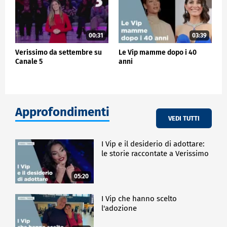
00:31
03:39
Verissimo da settembre su
Le Vip mamme dopo i 40
Canale 5
anni
Approfondimenti
VEDI TUTTI
I Vip e il desiderio di adottare:
le storie raccontate a Verissimo
05:20
I Vip che hanno scelto
l'adozione