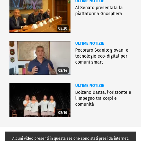
ULTIME NOTIZIE
Al Senato presentata la
piattaforma Gnosphera
03:20
ULTIME NOTIZIE
Pecoraro Scanio: giovani e
tecnologie eco-digital per
comuni smart
02:14
ULTIME NOTIZIE
Bolzano Danza, l'orizzonte e
l'impegno tra corpi e
comunità
02:16
Alcuni video presenti in questa sezione sono stati presi da internet,