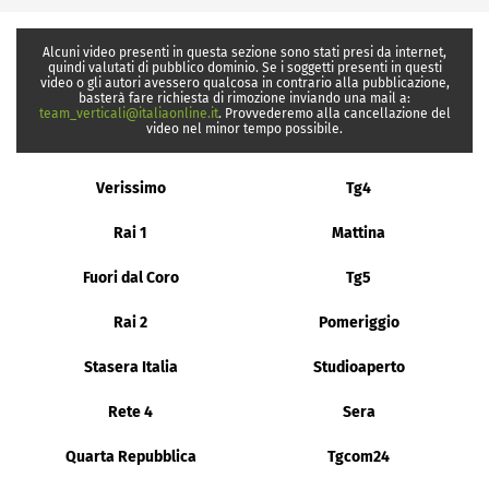
Alcuni video presenti in questa sezione sono stati presi da internet,
quindi valutati di pubblico dominio. Se i soggetti presenti in questi
video o gli autori avessero qualcosa in contrario alla pubblicazione,
basterà fare richiesta di rimozione inviando una mail a:
team_verticali@italiaonline.it
. Provvederemo alla cancellazione del
video nel minor tempo possibile.
Verissimo
Tg4
Rai 1
Mattina
Fuori dal Coro
Tg5
Rai 2
Pomeriggio
Stasera Italia
Studioaperto
Rete 4
Sera
Quarta Repubblica
Tgcom24