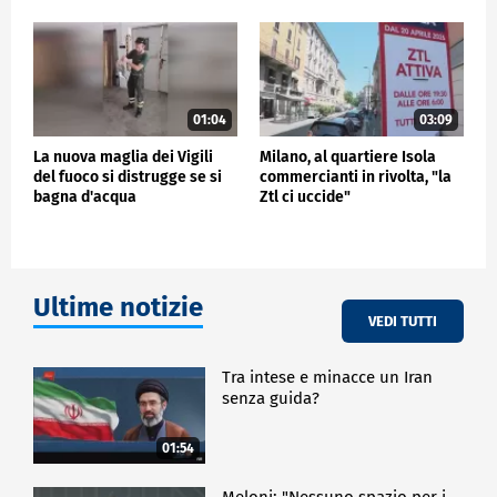
01:04
03:09
La nuova maglia dei Vigili
Milano, al quartiere Isola
del fuoco si distrugge se si
commercianti in rivolta, "la
bagna d'acqua
Ztl ci uccide"
Ultime notizie
VEDI TUTTI
Tra intese e minacce un Iran
senza guida?
01:54
Meloni: "Nessuno spazio per i