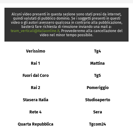
Alcuni video presenti in questa sezione sono stati presi da internet,
quindi valutati di pubblico dominio. Se i soggetti presenti in questi
video o gli autori avessero qualcosa in contrario alla pubblicazione,
basterà fare richiesta di rimozione inviando una mail a:
team_verticali@italiaonline.it
. Provvederemo alla cancellazione del
video nel minor tempo possibile.
Verissimo
Tg4
Rai 1
Mattina
Fuori dal Coro
Tg5
Rai 2
Pomeriggio
Stasera Italia
Studioaperto
Rete 4
Sera
Quarta Repubblica
Tgcom24