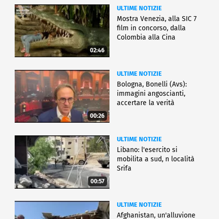
ULTIME NOTIZIE
Mostra Venezia, alla SIC 7
film in concorso, dalla
Colombia alla Cina
02:46
ULTIME NOTIZIE
Bologna, Bonelli (Avs):
immagini angoscianti,
accertare la verità
00:26
ULTIME NOTIZIE
Libano: l'esercito si
mobilita a sud, n località
Srifa
00:57
ULTIME NOTIZIE
Afghanistan, un'alluvione