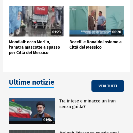
01:23
00:20
Mondiali: ecco Merlin,
Bocelli e Ronaldo insieme a
l'anatra mascotte a spasso
Città del Messico
per Città del Messico
Ultime notizie
VEDI TUTTI
Tra intese e minacce un Iran
senza guida?
01:54
Meloni: "Nessuno spazio per i