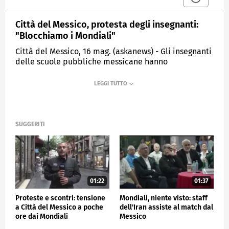
Città del Messico, protesta degli insegnanti:
"Blocchiamo i Mondiali"
Città del Messico, 16 mag. (askanews) - Gli insegnanti
delle scuole pubbliche messicane hanno
manifestato per chiedere un sostanzioso aumento di
stipendio, minacciando proteste di massa all'inizio
dei Mondiali di calcio, l'11 giugno, se le loro richieste
non verranno accolte. Circa 3.000 membri del
sindacato dei lavoratori dell'istruzione nazionale
hanno sfilato a Città del Messico in occasione della
SUGGERITI
Giornata degli insegnanti, ma sono stati bloccati da
un cordone di polizia che ha impedito loro di
raggiungere il ministero dell'Istruzione.
ESTERI
01:22
01:37
Proteste e scontri: tensione
Mondiali, niente visto: staff
a Città del Messico a poche
dell'Iran assiste al match dal
ore dai Mondiali
Messico