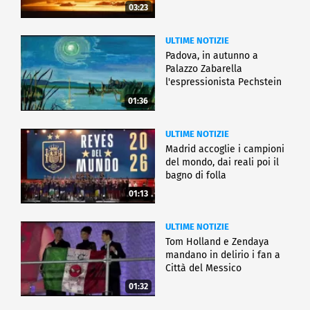
03:23
ULTIME NOTIZIE
Padova, in autunno a
Palazzo Zabarella
l'espressionista Pechstein
01:36
ULTIME NOTIZIE
Madrid accoglie i campioni
del mondo, dai reali poi il
bagno di folla
01:13
ULTIME NOTIZIE
Tom Holland e Zendaya
mandano in delirio i fan a
Città del Messico
01:32