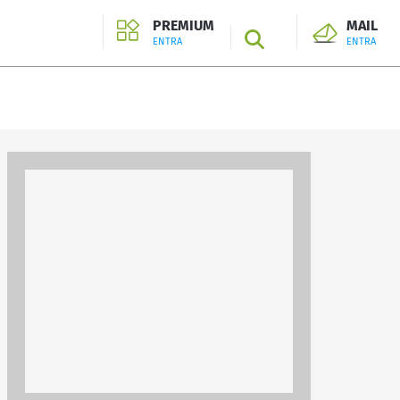
PREMIUM
MAIL
SEARCH
ENTRA
ENTRA
ENTRA