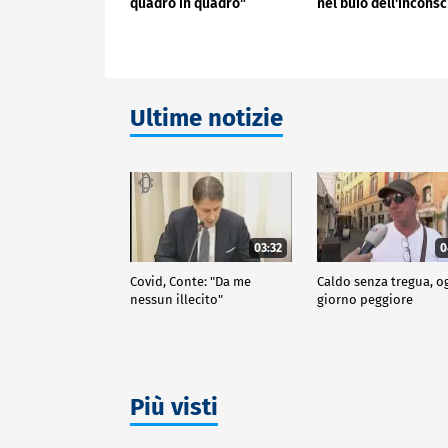
quadro in quadro"
nel buio dell'inconsc
Ultime notizie
03:32
0
Covid, Conte: "Da me
Caldo senza tregua, o
nessun illecito"
giorno peggiore
Più visti