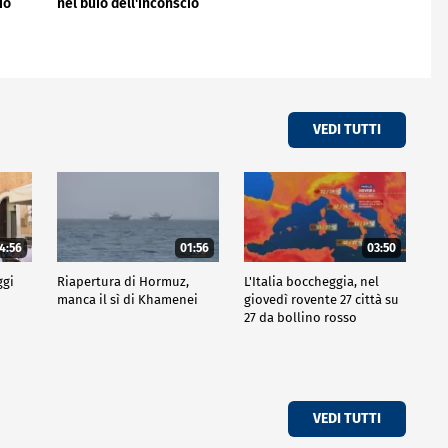
io
nel buio dell'inconscio
VEDI TUTTI
4:56
01:56
03:50
ggi
Riapertura di Hormuz,
L'Italia boccheggia, nel
manca il sì di Khamenei
giovedì rovente 27 città su
27 da bollino rosso
VEDI TUTTI