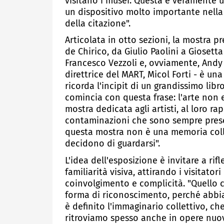
visitano i musei. Questa è veramente 
un dispositivo molto importante nella 
della citazione".
Articolata in otto sezioni, la mostra pr
de Chirico, da Giulio Paolini a Giosett
Francesco Vezzoli e, ovviamente, Andy
direttrice del MART, Micol Forti - è u
ricorda l'incipit di un grandissimo libr
comincia con questa frase: l'arte non e
mostra dedicata agli artisti, al loro ra
contaminazioni che sono sempre present
questa mostra non è una memoria colle
decidono di guardarsi".
L'idea dell'esposizione è invitare a ri
familiarità visiva, attirando i visitato
coinvolgimento e complicità. "Quello c
forma di riconoscimento, perché abbi
è definito l'immaginario collettivo, ch
ritroviamo spesso anche in opere nuov