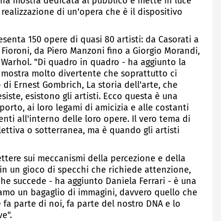
una mostra dedicata al pubblico e mette in luce
realizzazione di un'opera che è il dispositivo
esenta 150 opere di quasi 80 artisti: da Casorati a
a Fioroni, da Piero Manzoni fino a Giorgio Morandi,
 Warhol. "Di quadro in quadro - ha aggiunto la
na mostra molto divertente che soprattutto ci
o di Ernest Gombrich, La storia dell'arte, che
siste, esistono gli artisti. Ecco questa è una
pporto, ai loro legami di amicizia e alle costanti
i all'interno delle loro opere. Il vero tema di
ttiva o sotterranea, ma è quando gli artisti
flettere sui meccanismi della percezione e della
ri in un gioco di specchi che richiede attenzione,
he succede - ha aggiunto Daniela Ferrari - è una
amo un bagaglio di immagini, davvero quello che
e fa parte di noi, fa parte del nostro DNA e lo
e".