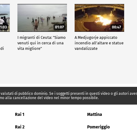
1:03
01:07
00:47
I migranti di Ceuta: "Siamo
A Medjugorje appiccato
venuti qui in cerca di una
incendio all'altare e statue
 di
vita migliore"
vandalizzate
 valutati di pubblico dominio. Se i soggetti presenti in questi video o gli autori av
mo alla cancellazione del video nel minor tempo possibile.
Rai 1
Mattina
Rai 2
Pomeriggio