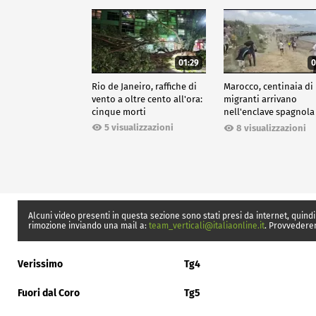
01:29
0
Rio de Janeiro, raffiche di
Marocco, centinaia di
vento a oltre cento all'ora:
migranti arrivano
cinque morti
nell'enclave spagnola
Ceuta
5 visualizzazioni
8 visualizzazioni
Alcuni video presenti in questa sezione sono stati presi da internet, quindi
rimozione inviando una mail a:
team_verticali@italiaonline.it
. Provvedere
Verissimo
Tg4
Fuori dal Coro
Tg5