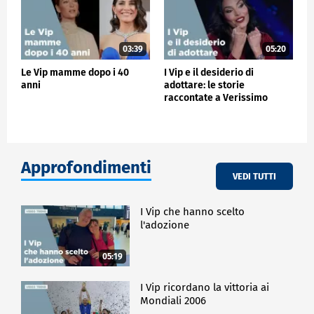
03:39
05:20
Le Vip mamme dopo i 40
I Vip e il desiderio di
anni
adottare: le storie
raccontate a Verissimo
Approfondimenti
VEDI TUTTI
I Vip che hanno scelto
l'adozione
05:19
I Vip ricordano la vittoria ai
Mondiali 2006