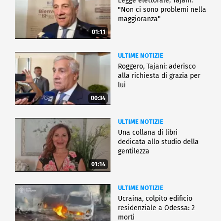
Legge elettorale, Tajani:
"Non ci sono problemi nella
maggioranza"
01:11
ULTIME NOTIZIE
Roggero, Tajani: aderisco
alla richiesta di grazia per
lui
00:34
ULTIME NOTIZIE
Una collana di libri
dedicata allo studio della
gentilezza
01:14
ULTIME NOTIZIE
Ucraina, colpito edificio
residenziale a Odessa: 2
morti