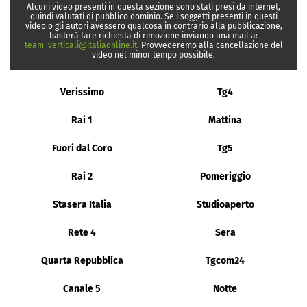
Alcuni video presenti in questa sezione sono stati presi da internet,
quindi valutati di pubblico dominio. Se i soggetti presenti in questi
video o gli autori avessero qualcosa in contrario alla pubblicazione,
basterà fare richiesta di rimozione inviando una mail a:
team_verticali@italiaonline.it
. Provvederemo alla cancellazione del
video nel minor tempo possibile.
Verissimo
Tg4
Rai 1
Mattina
Fuori dal Coro
Tg5
Rai 2
Pomeriggio
Stasera Italia
Studioaperto
Rete 4
Sera
Quarta Repubblica
Tgcom24
Canale 5
Notte