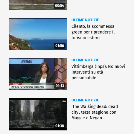
00:54
ULTIME NOTIZIE
Cilento, la scommessa
green per riprendere il
turismo estero
01:56
ULTIME NOTIZIE
Vittimberga (Inps): No nuovi
interventi su età
pensionabile
01:13
ULTIME NOTIZIE
'The Walking dead: dead
city', terza stagione con
Maggie e Negan
01:38